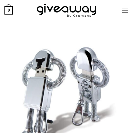
Skip
to
0
content