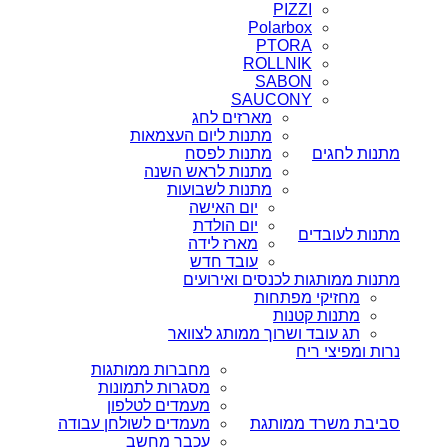
PIZZI
Polarbox
PTORA
ROLLNIK
SABON
SAUCONY
מארזים לחג
מתנות ליום העצמאות
מתנות לחגים
מתנות לפסח
מתנות לראש השנה
מתנות לשבועות
יום האישה
יום הולדת
מתנות לעובדים
מארז לידה
עובד חדש
מתנות ממותגות לכנסים ואירועים
מחזיקי מפתחות
מתנות קטנות
תג עובד ושרוך ממותג לצוואר
נרות ומפיצי ריח
מחברות ממותגות
מסגרות לתמונות
מעמדים לטלפון
סביבת משרד ממותגת
מעמדים לשולחן עבודה
עכבר מחשב