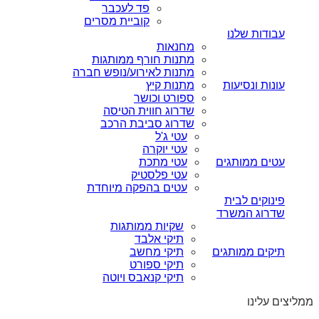
פד לעכבר
קוביית מסרים
עבודות שלנו
מחנאות
מתנות חורף ממותגות
מתנות לאירוע/נופש חברה
עונות ונסיעות
מתנות קיץ
ספורט וכושר
שדרוג חווית הטיסה
שדרוג סביבת הרכב
עטי ג'ל
עטי יוקרה
עטים ממותגים
עטי מתכת
עטי פלסטיק
עטים בהפקה מיוחדת
פינוקים לבית
שדרוג המשרד
שקיות ממותגות
תיקי אלבד
תיקים ממותגים
תיקי מחשב
תיקי ספורט
תיקי קנאבס ויוטה
ממליצים עלינו