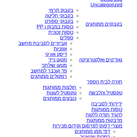
Uncategorized
בקבוק תרמי
בקבוקי חליטה
בקבוקי ספורט
בקבוקים ממותגים
כוסות במבוק ו PP
כוסות זכוכית
ספלים
אביזרים לסביבת מחשב
אוזניות
דיסק און קי
גאד'טים ואלקטרוניקה
מטען נייד
מטען שולחני
פד ועכבר למחשב
רמקולים ממותגים
חזרה לבית הספר
חולצות ממותגות
טקסטיל והלבשה
טקסטיל לעונות
כובעים ממותגים
ידידותי לסביבה
כוסות ממותגות
להגיד תודה ללקוח
מדבקות ממותגות
מוצרי דפוס לפרסום וקידום מכירות
דפי ממו ממותגים
הפקות שטאנצ'