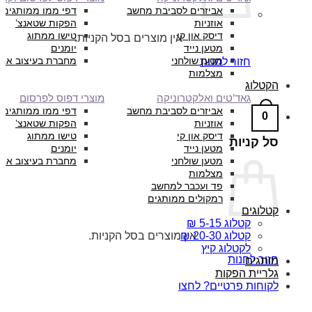
אביזרים לסביבת מחשב
דפי ממו ממותגים
אוזניות
הפקות שטאנצ’
דיסק און קי
טישו ממתוג
אין מוצרים בסל הקניות.
מטען נייד
יומנים
מטען שולחני
מחברת בעיצוב איש
חזור לחנות
מצלמות
הקטלוג
גאד’טים ואלקטרוניקה
מוצרי דפוס לפרסום
אביזרים לסביבת מחשב
דפי ממו ממותגים
0
אוזניות
הפקות שטאנצ’
דיסק און קי
טישו ממתוג
סל קניות
מטען נייד
יומנים
מטען שולחני
מחברת בעיצוב איש
מצלמות
פד ועכבר למחשב
רמקולים ממותגים
קטלוגים
קטלוג 5-15 ₪
אין מוצרים בסל הקניות.
קטלוג 20-30 ₪
לקטלוג קיץ
חזור לחנות
מותגים
גלריית הפקות
לקוחות פרטיים? לחצו