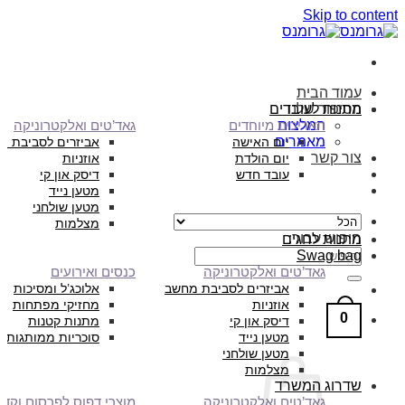
Skip to content
עמוד הבית
הסיפור שלנו
מתנות לעובדים
המלצות
תאריכים מיוחדים
גאד’טים ואלקטרוניקה
מאמרים
יום האישה
אביזרים לסביבת מ
צור קשר
יום הולדת
אוזניות
עובד חדש
דיסק און קי
מטען נייד
מטען שולחני
מצלמות
חיפוש עבור:
מתנות לחגים
Swag bag
גאד’טים ואלקטרוניקה
כנסים ואירועים
אביזרים לסביבת מחשב
אלוכג’ל ומסיכות
אוזניות
מחזיקי מפתחות
0
דיסק און קי
מתנות קטנות
מטען נייד
סוכריות ממותגות
מטען שולחני
מצלמות
שדרוג המשרד
גאד’טים ואלקטרוניקה
מוצרי דפוס לפרסום וקד”