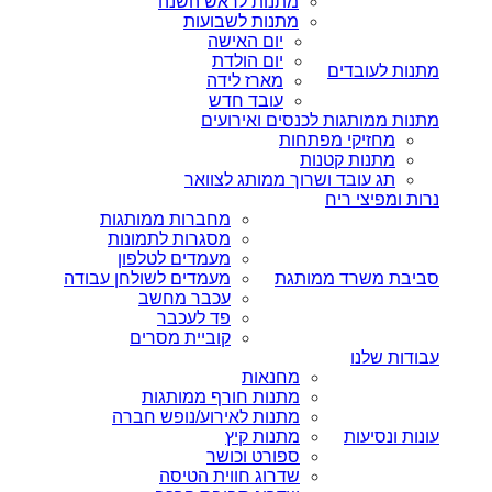
מתנות לראש השנה
מתנות לשבועות
יום האישה
יום הולדת
מתנות לעובדים
מארז לידה
עובד חדש
מתנות ממותגות לכנסים ואירועים
מחזיקי מפתחות
מתנות קטנות
תג עובד ושרוך ממותג לצוואר
נרות ומפיצי ריח
מחברות ממותגות
מסגרות לתמונות
מעמדים לטלפון
סביבת משרד ממותגת
מעמדים לשולחן עבודה
עכבר מחשב
פד לעכבר
קוביית מסרים
עבודות שלנו
מחנאות
מתנות חורף ממותגות
מתנות לאירוע/נופש חברה
עונות ונסיעות
מתנות קיץ
ספורט וכושר
שדרוג חווית הטיסה