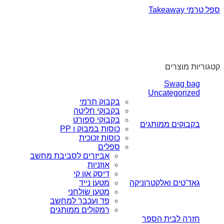
ספל טרמי Takeaway
קטגוריות מוצרים
Swag bag
Uncategorized
בקבוק תרמי
בקבוקי חליטה
בקבוקי ספורט
בקבוקים ממותגים
כוסות במבוק ו PP
כוסות זכוכית
ספלים
אביזרים לסביבת מחשב
אוזניות
דיסק און קי
גאד'טים ואלקטרוניקה
מטען נייד
מטען שולחני
פד ועכבר למחשב
רמקולים ממותגים
חזרה לבית הספר