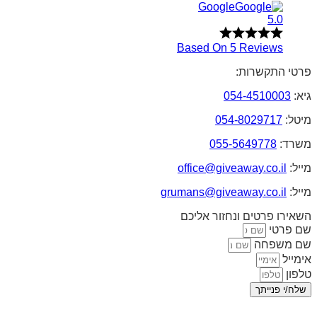
Google
5.0
Based On 5 Reviews
פרטי התקשרות:
גיא:
054-4510003
מיטל:
054-8029717
משרד:
055-5649778
מייל:
office@giveaway.co.il
מייל:
grumans@giveaway.co.il
השאירו פרטים ונחזור אליכם
שם פרטי
שם משפחה
אימייל
טלפון
שלח/י פנייתך