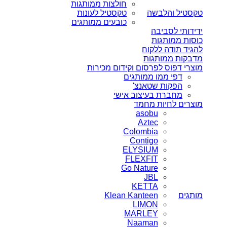
חולצות ממותגות
טקסטיל והלבשה
טקסטיל לעונות
כובעים ממותגים
ידידותי לסביבה
כוסות ממותגות
להגיד תודה ללקוח
מדבקות ממותגות
מוצרי דפוס לפרסום וקידום מכירות
דפי ממו ממותגים
הפקות שטאנצ'
מחברת בעיצוב אישי
מוצרים לחיות מחמד
asobu
Aztec
Colombia
Contigo
ELYSIUM
FLEXFIT
Go Nature
JBL
KETTA
מותגים
Klean Kanteen
LIMON
MARLEY
Naaman