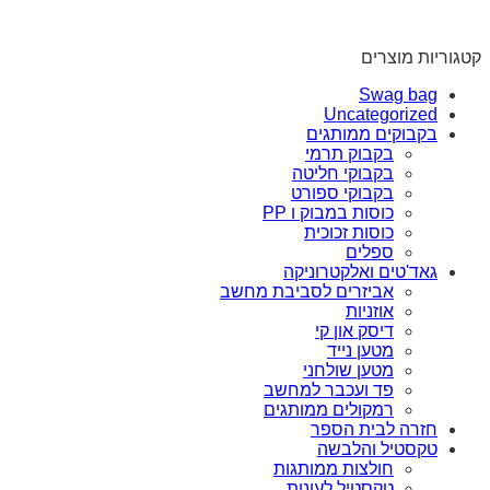
קטגוריות מוצרים
Swag bag
Uncategorized
בקבוקים ממותגים
בקבוק תרמי
בקבוקי חליטה
בקבוקי ספורט
כוסות במבוק ו PP
כוסות זכוכית
ספלים
גאד'טים ואלקטרוניקה
אביזרים לסביבת מחשב
אוזניות
דיסק און קי
מטען נייד
מטען שולחני
פד ועכבר למחשב
רמקולים ממותגים
חזרה לבית הספר
טקסטיל והלבשה
חולצות ממותגות
טקסטיל לעונות