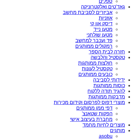
ספלים
גאד'טים ואלקטרוניקה
אביזרים לסביבת מחשב
אוזניות
דיסק און קי
מטען נייד
מטען שולחני
פד ועכבר למחשב
רמקולים ממותגים
חזרה לבית הספר
טקסטיל והלבשה
חולצות ממותגות
טקסטיל לעונות
כובעים ממותגים
ידידותי לסביבה
כוסות ממותגות
להגיד תודה ללקוח
מדבקות ממותגות
מוצרי דפוס לפרסום וקידום מכירות
דפי ממו ממותגים
הפקות שטאנצ'
מחברת בעיצוב אישי
מוצרים לחיות מחמד
מותגים
asobu