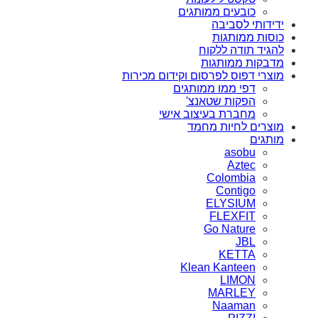
כובעים ממותגים
ידידותי לסביבה
כוסות ממותגות
להגיד תודה ללקוח
מדבקות ממותגות
מוצרי דפוס לפרסום וקידום מכירות
דפי ממו ממותגים
הפקות שטאנצ'
מחברת בעיצוב אישי
מוצרים לחיות מחמד
מותגים
asobu
Aztec
Colombia
Contigo
ELYSIUM
FLEXFIT
Go Nature
JBL
KETTA
Klean Kanteen
LIMON
MARLEY
Naaman