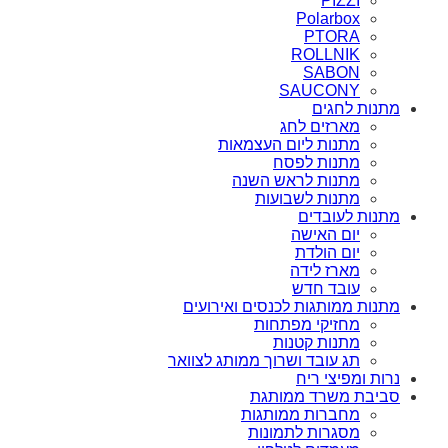
PIZZI
Polarbox
PTORA
ROLLNIK
SABON
SAUCONY
מתנות לחגים
מארזים לחג
מתנות ליום העצמאות
מתנות לפסח
מתנות לראש השנה
מתנות לשבועות
מתנות לעובדים
יום האישה
יום הולדת
מארז לידה
עובד חדש
מתנות ממותגות לכנסים ואירועים
מחזיקי מפתחות
מתנות קטנות
תג עובד ושרוך ממותג לצוואר
נרות ומפיצי ריח
סביבת משרד ממותגת
מחברות ממותגות
מסגרות לתמונות