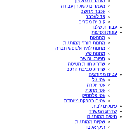
מעמדים לטלפון
מעמדים לשולחן עבודה
עכבר מחשב
פד לעכבר
קוביית מסרים
עבודות שלנו
עונות ונסיעות
מחנאות
מתנות חורף ממותגות
מתנות לאירוע/נופש חברה
מתנות קיץ
ספורט וכושר
שדרוג חווית הטיסה
שדרוג סביבת הרכב
עטים ממותגים
עטי ג'ל
עטי יוקרה
עטי מתכת
עטי פלסטיק
עטים בהפקה מיוחדת
פינוקים לבית
שדרוג המשרד
תיקים ממותגים
שקיות ממותגות
תיקי אלבד