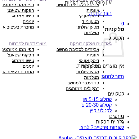
אין מוצרים בסל הקניות.
אביזרים לסביבת מחשב
דפי ממו ממותגים
אוזניות
הפקות שטאנצ’
חזור לחנות
דיסק און קי
טישו ממתוג
מטען נייד
יומנים
0
מטען שולחני
מחברת בעיצוב איש
סל קניות
מצלמות
הקטלוג
גאד’טים ואלקטרוניקה
מוצרי דפוס לפרסום
אביזרים לסביבת מחשב
דפי ממו ממותגים
אוזניות
הפקות שטאנצ’
דיסק און קי
טישו ממתוג
אין מוצרים בסל הקניות.
מטען נייד
יומנים
מטען שולחני
מחברת בעיצוב איש
חזור לחנות
מצלמות
פד ועכבר למחשב
רמקולים ממותגים
קטלוגים
קטלוג 5-15 ₪
קטלוג 20-30 ₪
לקטלוג קיץ
מותגים
גלריית הפקות
לקוחות פרטיים? לחצו