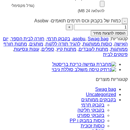
(גודל מקסימלי
להעלאה 24 MB)
כמות של בקבוק וכוס תרמים תואמים- Asobw
הוספה להצעת מחיר
קטגוריות:
Swag bag
,
asobu
,
בקבוק תרמי
,
חזרה לבית הספר
,
יום
האישה
,
כוסות ממותגות
,
להגיד תודה ללקוח
,
מותגים
,
מתנות חורף
ממותגות
,
מתנות לעובדים
,
מתנות קיץ
,
ספלים
,
עונות ונסיעות
,
פינוקים לבית
קטגוריות מוצרים
Swag bag
Uncategorized
בקבוקים ממותגים
בקבוק תרמי
בקבוקי חליטה
בקבוקי ספורט
כוסות במבוק ו PP
כוסות זכוכית