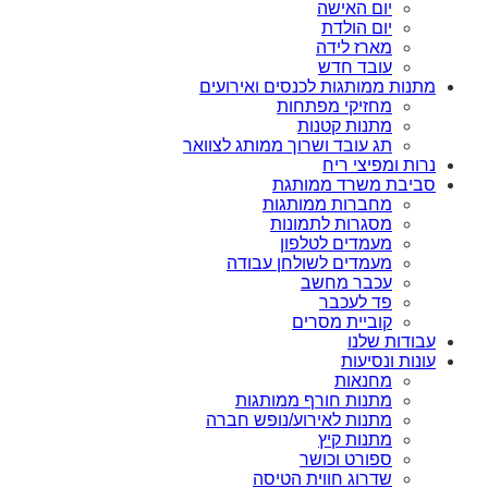
יום האישה
יום הולדת
מארז לידה
עובד חדש
מתנות ממותגות לכנסים ואירועים
מחזיקי מפתחות
מתנות קטנות
תג עובד ושרוך ממותג לצוואר
נרות ומפיצי ריח
סביבת משרד ממותגת
מחברות ממותגות
מסגרות לתמונות
מעמדים לטלפון
מעמדים לשולחן עבודה
עכבר מחשב
פד לעכבר
קוביית מסרים
עבודות שלנו
עונות ונסיעות
מחנאות
מתנות חורף ממותגות
מתנות לאירוע/נופש חברה
מתנות קיץ
ספורט וכושר
שדרוג חווית הטיסה