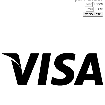
אימייל
טלפון
שלח/י פנייתך