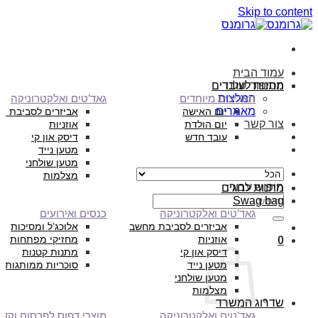
Skip to content
עמוד הבית
הסיפור שלנו
מתנות לעובדים
המלצות
תאריכים מיוחדים
גאד’טים ואלקטרוניקה
מאמרים
יום האישה
אביזרים לסביבת מ
צור קשר
יום הולדת
אוזניות
עובד חדש
דיסק און קי
מטען נייד
מטען שולחני
מצלמות
חיפוש עבור:
מתנות לחגים
Swag bag
גאד’טים ואלקטרוניקה
כנסים ואירועים
אביזרים לסביבת מחשב
אלוכג’ל ומסיכות
אוזניות
מחזיקי מפתחות
0
דיסק און קי
מתנות קטנות
מטען נייד
סוכריות ממותגות
מטען שולחני
מצלמות
שדרוג המשרד
גאד’טים ואלקטרוניקה
מוצרי דפוס לפרסום וקד”