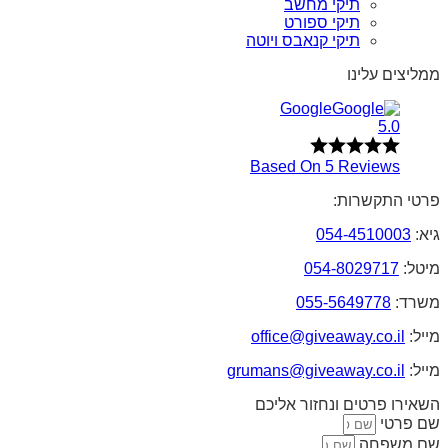
תיקי מחשב
תיקי ספורט
תיקי קנאבס ויוטה
ממליצים עלינו
Google
5.0
Based On 5 Reviews
פרטי התקשרות:
גיא:
054-4510003
מיטל:
054-8029717
משרד:
055-5649778
מייל:
office@giveaway.co.il
מייל:
grumans@giveaway.co.il
השאירו פרטים ונחזור אליכם
שם פרטי
שם משפחה