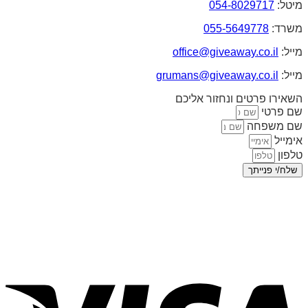
מיטל:
054-8029717
משרד:
055-5649778
מייל:
office@giveaway.co.il
מייל:
grumans@giveaway.co.il
השאירו פרטים ונחזור אליכם
שם פרטי
שם משפחה
אימייל
טלפון
שלח/י פנייתך