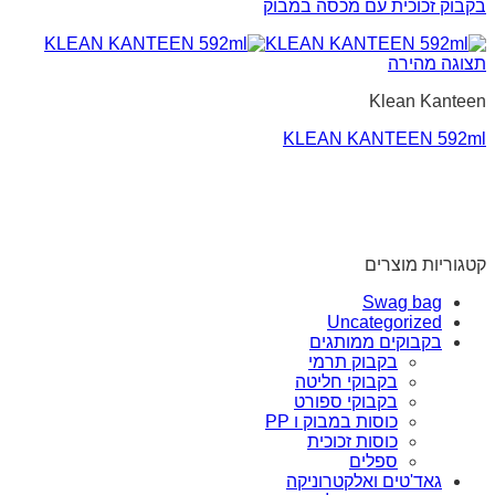
בקבוק זכוכית עם מכסה במבוק
תצוגה מהירה
Klean Kanteen
KLEAN KANTEEN 592ml
קטגוריות מוצרים
Swag bag
Uncategorized
בקבוקים ממותגים
בקבוק תרמי
בקבוקי חליטה
בקבוקי ספורט
כוסות במבוק ו PP
כוסות זכוכית
ספלים
גאד'טים ואלקטרוניקה