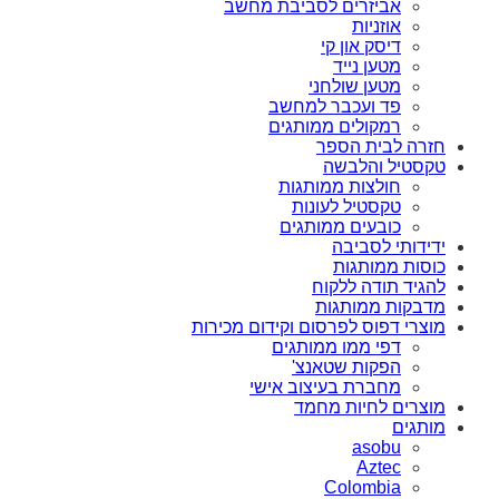
אביזרים לסביבת מחשב
אוזניות
דיסק און קי
מטען נייד
מטען שולחני
פד ועכבר למחשב
רמקולים ממותגים
חזרה לבית הספר
טקסטיל והלבשה
חולצות ממותגות
טקסטיל לעונות
כובעים ממותגים
ידידותי לסביבה
כוסות ממותגות
להגיד תודה ללקוח
מדבקות ממותגות
מוצרי דפוס לפרסום וקידום מכירות
דפי ממו ממותגים
הפקות שטאנצ'
מחברת בעיצוב אישי
מוצרים לחיות מחמד
מותגים
asobu
Aztec
Colombia