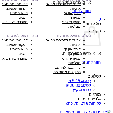
אין מוצרים בסל הקניות.
אביזרים לסביבת מחשב
דפי ממו ממותגים
אוזניות
הפקות שטאנצ’
חזור לחנות
דיסק און קי
טישו ממתוג
מטען נייד
יומנים
0
מטען שולחני
מחברת בעיצוב איש
סל קניות
מצלמות
הקטלוג
גאד’טים ואלקטרוניקה
מוצרי דפוס לפרסום
אביזרים לסביבת מחשב
דפי ממו ממותגים
אוזניות
הפקות שטאנצ’
דיסק און קי
טישו ממתוג
אין מוצרים בסל הקניות.
מטען נייד
יומנים
מטען שולחני
מחברת בעיצוב איש
חזור לחנות
מצלמות
פד ועכבר למחשב
רמקולים ממותגים
קטלוגים
קטלוג 5-15 ₪
קטלוג 20-30 ₪
לקטלוג קיץ
מותגים
גלריית הפקות
לקוחות פרטיים? לחצו