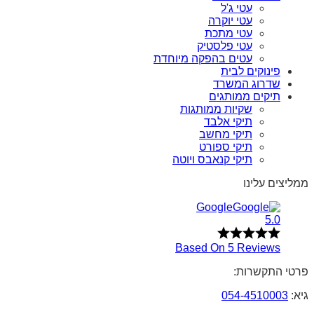
עטי ג'ל
עטי יוקרה
עטי מתכת
עטי פלסטיק
עטים בהפקה מיוחדת
פינוקים לבית
שדרוג המשרד
תיקים ממותגים
שקיות ממותגות
תיקי אלבד
תיקי מחשב
תיקי ספורט
תיקי קנאבס ויוטה
ממליצים עלינו
Google
5.0
Based On 5 Reviews
פרטי התקשרות:
גיא:
054-4510003