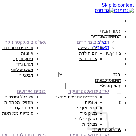
Skip to content
עמוד הבית
הסיפור שלנו
מתנות לעובדים
המלצות
תאריכים מיוחדים
גאד’טים ואלקטרוניקה
מאמרים
יום האישה
אביזרים לסביבת מ
צור קשר
יום הולדת
אוזניות
עובד חדש
דיסק און קי
מטען נייד
מטען שולחני
מצלמות
חיפוש עבור:
מתנות לחגים
Swag bag
גאד’טים ואלקטרוניקה
כנסים ואירועים
אביזרים לסביבת מחשב
אלוכג’ל ומסיכות
אוזניות
מחזיקי מפתחות
0
דיסק און קי
מתנות קטנות
מטען נייד
סוכריות ממותגות
מטען שולחני
מצלמות
שדרוג המשרד
גאד’טים ואלקטרוניקה
מוצרי דפוס לפרסום וקד”