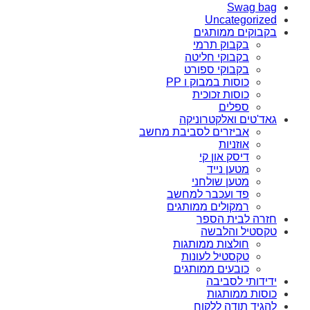
Swag bag
Uncategorized
בקבוקים ממותגים
בקבוק תרמי
בקבוקי חליטה
בקבוקי ספורט
כוסות במבוק ו PP
כוסות זכוכית
ספלים
גאד'טים ואלקטרוניקה
אביזרים לסביבת מחשב
אוזניות
דיסק און קי
מטען נייד
מטען שולחני
פד ועכבר למחשב
רמקולים ממותגים
חזרה לבית הספר
טקסטיל והלבשה
חולצות ממותגות
טקסטיל לעונות
כובעים ממותגים
ידידותי לסביבה
כוסות ממותגות
להגיד תודה ללקוח