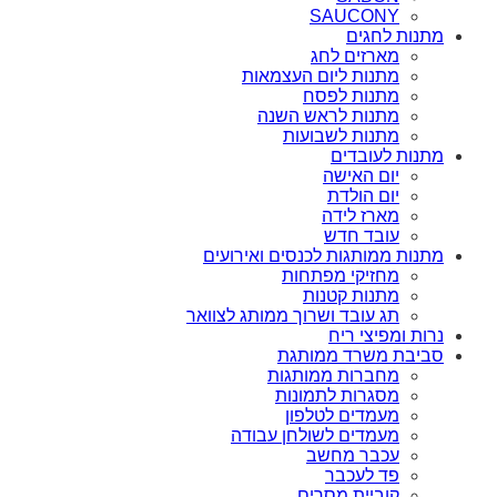
SAUCONY
מתנות לחגים
מארזים לחג
מתנות ליום העצמאות
מתנות לפסח
מתנות לראש השנה
מתנות לשבועות
מתנות לעובדים
יום האישה
יום הולדת
מארז לידה
עובד חדש
מתנות ממותגות לכנסים ואירועים
מחזיקי מפתחות
מתנות קטנות
תג עובד ושרוך ממותג לצוואר
נרות ומפיצי ריח
סביבת משרד ממותגת
מחברות ממותגות
מסגרות לתמונות
מעמדים לטלפון
מעמדים לשולחן עבודה
עכבר מחשב
פד לעכבר
קוביית מסרים