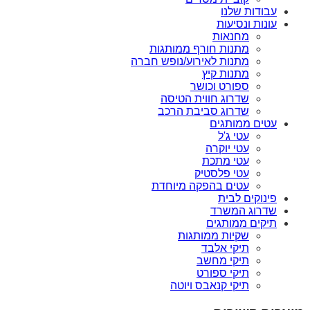
עבודות שלנו
עונות ונסיעות
מחנאות
מתנות חורף ממותגות
מתנות לאירוע/נופש חברה
מתנות קיץ
ספורט וכושר
שדרוג חווית הטיסה
שדרוג סביבת הרכב
עטים ממותגים
עטי ג'ל
עטי יוקרה
עטי מתכת
עטי פלסטיק
עטים בהפקה מיוחדת
פינוקים לבית
שדרוג המשרד
תיקים ממותגים
שקיות ממותגות
תיקי אלבד
תיקי מחשב
תיקי ספורט
תיקי קנאבס ויוטה