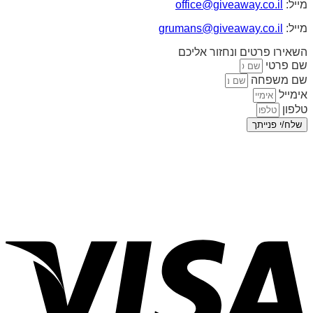
מייל:
office@giveaway.co.il
מייל:
grumans@giveaway.co.il
השאירו פרטים ונחזור אליכם
שם פרטי
שם משפחה
אימייל
טלפון
שלח/י פנייתך