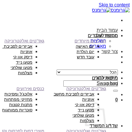
Skip to content
עמוד הבית
הסיפור שלנו
מתנות לעובדים
המלצות
תאריכים מיוחדים
גאד’טים ואלקטרוניקה
מאמרים
יום האישה
אביזרים לסביבת מ
צור קשר
יום הולדת
אוזניות
עובד חדש
דיסק און קי
מטען נייד
מטען שולחני
מצלמות
חיפוש עבור:
מתנות לחגים
Swag bag
גאד’טים ואלקטרוניקה
כנסים ואירועים
אביזרים לסביבת מחשב
אלוכג’ל ומסיכות
אוזניות
מחזיקי מפתחות
0
דיסק און קי
מתנות קטנות
מטען נייד
סוכריות ממותגות
מטען שולחני
מצלמות
שדרוג המשרד
גאד’טים ואלקטרוניקה
מוצרי דפוס לפרסום וקד”