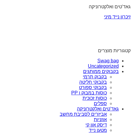
גאד'טים ואלקטרוניקה
זיכרון נייד מיני
קטגוריות מוצרים
Swag bag
Uncategorized
בקבוקים ממותגים
בקבוק תרמי
בקבוקי חליטה
בקבוקי ספורט
כוסות במבוק ו PP
כוסות זכוכית
ספלים
גאד'טים ואלקטרוניקה
אביזרים לסביבת מחשב
אוזניות
דיסק און קי
מטען נייד