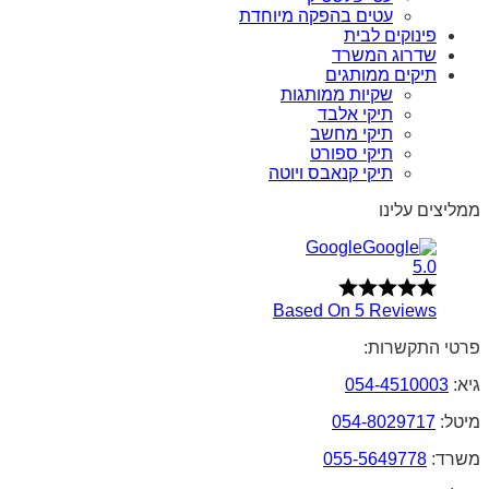
עטים בהפקה מיוחדת
פינוקים לבית
שדרוג המשרד
תיקים ממותגים
שקיות ממותגות
תיקי אלבד
תיקי מחשב
תיקי ספורט
תיקי קנאבס ויוטה
ממליצים עלינו
Google
5.0
Based On 5 Reviews
פרטי התקשרות:
גיא:
054-4510003
מיטל:
054-8029717
משרד:
055-5649778