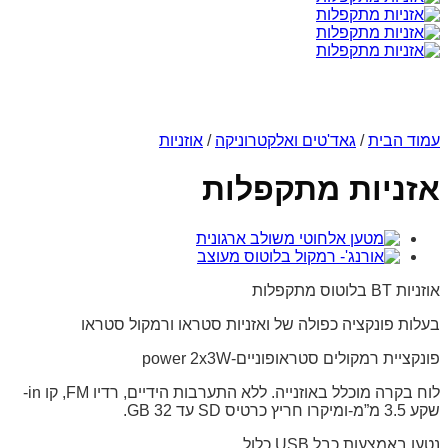
עמוד הבית
/
גאד'טים ואלקטרוניקה
/
אוזניות
אזניות מתקפלות
אוזניות BT בלוטוס מתקפלות
בעלות פונקציה כפולה של ואזניות סטראו ורמקול סטראו
פונקציית רמקולים סטראופוניים-power 2x3W
לוח בקרה מוכלל באוזנייה. ללא התערבות הידיים, רדיו FM, קו in-
שקע 3.5 מ”מ-ומיקרו חריץ כרטיס SD עד 32 GB.
נטען באמצעות כבל USB כלול