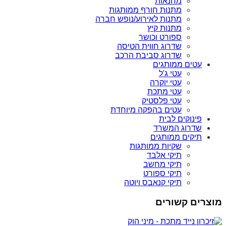
מחנאות
מתנות חורף ממותגות
מתנות לאירוע/נופש חברה
מתנות קיץ
ספורט וכושר
שדרוג חווית הטיסה
שדרוג סביבת הרכב
עטים ממותגים
עטי ג'ל
עטי יוקרה
עטי מתכת
עטי פלסטיק
עטים בהפקה מיוחדת
פינוקים לבית
שדרוג המשרד
תיקים ממותגים
שקיות ממותגות
תיקי אלבד
תיקי מחשב
תיקי ספורט
תיקי קנאבס ויוטה
מוצרים קשורים