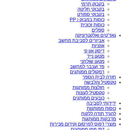
בקבוק תרמי
בקבוקי חליטה
בקבוקי ספורט
כוסות במבוק ו PP
כוסות זכוכית
ספלים
גאד'טים ואלקטרוניקה
אביזרים לסביבת מחשב
אוזניות
דיסק און קי
מטען נייד
מטען שולחני
פד ועכבר למחשב
רמקולים ממותגים
חזרה לבית הספר
טקסטיל והלבשה
חולצות ממותגות
טקסטיל לעונות
כובעים ממותגים
ידידותי לסביבה
כוסות ממותגות
להגיד תודה ללקוח
מדבקות ממותגות
מוצרי דפוס לפרסום וקידום מכירות
דפי ממו ממותגים