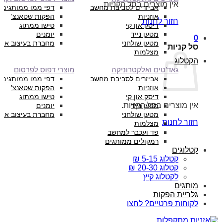
אין מוצרים בסל הקניות.
אביזרים לסביבת מחשב
דפי ממו ממותגים
אוזניות
הפקות שטאנצ’
חזור לחנות
דיסק און קי
טישו ממתוג
מטען נייד
יומנים
0
מטען שולחני
מחברת בעיצוב איש
סל קניות
מצלמות
הקטלוג
גאד’טים ואלקטרוניקה
מוצרי דפוס לפרסום
אביזרים לסביבת מחשב
דפי ממו ממותגים
אוזניות
הפקות שטאנצ’
דיסק און קי
טישו ממתוג
אין מוצרים בסל הקניות.
מטען נייד
יומנים
מטען שולחני
מחברת בעיצוב איש
חזור לחנות
מצלמות
פד ועכבר למחשב
רמקולים ממותגים
קטלוגים
קטלוג 5-15 ₪
קטלוג 20-30 ₪
לקטלוג קיץ
מותגים
גלריית הפקות
לקוחות פרטיים? לחצו