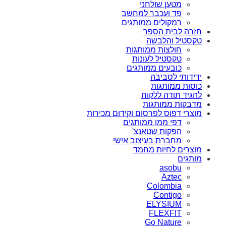
מטען שולחני
פד ועכבר למחשב
רמקולים ממותגים
חזרה לבית הספר
טקסטיל והלבשה
חולצות ממותגות
טקסטיל לעונות
כובעים ממותגים
ידידותי לסביבה
כוסות ממותגות
להגיד תודה ללקוח
מדבקות ממותגות
מוצרי דפוס לפרסום וקידום מכירות
דפי ממו ממותגים
הפקות שטאנצ'
מחברת בעיצוב אישי
מוצרים לחיות מחמד
מותגים
asobu
Aztec
Colombia
Contigo
ELYSIUM
FLEXFIT
Go Nature