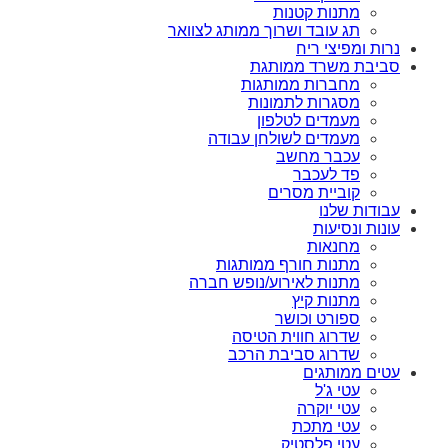
מתנות קטנות
תג עובד ושרוך ממותג לצוואר
נרות ומפיצי ריח
סביבת משרד ממותגת
מחברות ממותגות
מסגרות לתמונות
מעמדים לטלפון
מעמדים לשולחן עבודה
עכבר מחשב
פד לעכבר
קוביית מסרים
עבודות שלנו
עונות ונסיעות
מחנאות
מתנות חורף ממותגות
מתנות לאירוע/נופש חברה
מתנות קיץ
ספורט וכושר
שדרוג חווית הטיסה
שדרוג סביבת הרכב
עטים ממותגים
עטי ג'ל
עטי יוקרה
עטי מתכת
עטי פלסטיק