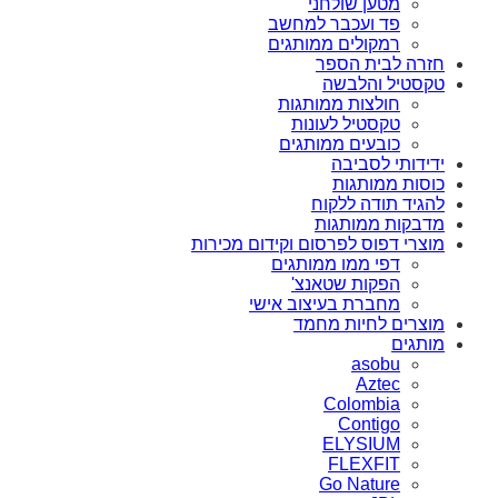
מטען שולחני
פד ועכבר למחשב
רמקולים ממותגים
חזרה לבית הספר
טקסטיל והלבשה
חולצות ממותגות
טקסטיל לעונות
כובעים ממותגים
ידידותי לסביבה
כוסות ממותגות
להגיד תודה ללקוח
מדבקות ממותגות
מוצרי דפוס לפרסום וקידום מכירות
דפי ממו ממותגים
הפקות שטאנצ'
מחברת בעיצוב אישי
מוצרים לחיות מחמד
מותגים
asobu
Aztec
Colombia
Contigo
ELYSIUM
FLEXFIT
Go Nature