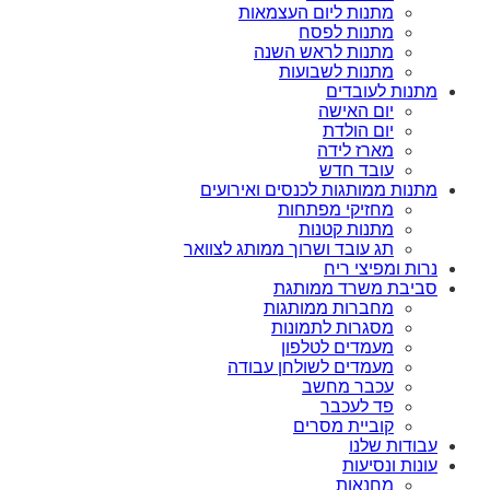
מתנות ליום העצמאות
מתנות לפסח
מתנות לראש השנה
מתנות לשבועות
מתנות לעובדים
יום האישה
יום הולדת
מארז לידה
עובד חדש
מתנות ממותגות לכנסים ואירועים
מחזיקי מפתחות
מתנות קטנות
תג עובד ושרוך ממותג לצוואר
נרות ומפיצי ריח
סביבת משרד ממותגת
מחברות ממותגות
מסגרות לתמונות
מעמדים לטלפון
מעמדים לשולחן עבודה
עכבר מחשב
פד לעכבר
קוביית מסרים
עבודות שלנו
עונות ונסיעות
מחנאות