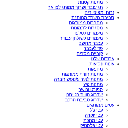
מתנות קטנות
תג עובד ושרוך ממותג לצוואר
נרות ומפיצי ריח
סביבת משרד ממותגת
מחברות ממותגות
מסגרות לתמונות
מעמדים לטלפון
מעמדים לשולחן עבודה
עכבר מחשב
פד לעכבר
קוביית מסרים
עבודות שלנו
עונות ונסיעות
מחנאות
מתנות חורף ממותגות
מתנות לאירוע/נופש חברה
מתנות קיץ
ספורט וכושר
שדרוג חווית הטיסה
שדרוג סביבת הרכב
עטים ממותגים
עטי ג'ל
עטי יוקרה
עטי מתכת
עטי פלסטיק