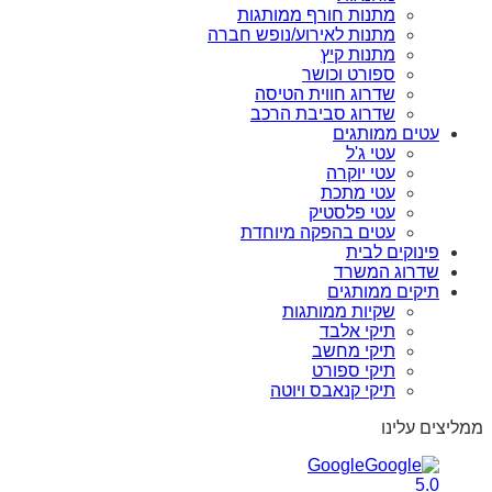
מתנות חורף ממותגות
מתנות לאירוע/נופש חברה
מתנות קיץ
ספורט וכושר
שדרוג חווית הטיסה
שדרוג סביבת הרכב
עטים ממותגים
עטי ג'ל
עטי יוקרה
עטי מתכת
עטי פלסטיק
עטים בהפקה מיוחדת
פינוקים לבית
שדרוג המשרד
תיקים ממותגים
שקיות ממותגות
תיקי אלבד
תיקי מחשב
תיקי ספורט
תיקי קנאבס ויוטה
ממליצים עלינו
Google
5.0