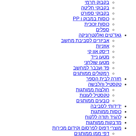
בקבוק תרמי
בקבוקי חליטה
בקבוקי ספורט
כוסות במבוק ו PP
כוסות זכוכית
ספלים
גאד'טים ואלקטרוניקה
אביזרים לסביבת מחשב
אוזניות
דיסק און קי
מטען נייד
מטען שולחני
פד ועכבר למחשב
רמקולים ממותגים
חזרה לבית הספר
טקסטיל והלבשה
חולצות ממותגות
טקסטיל לעונות
כובעים ממותגים
ידידותי לסביבה
כוסות ממותגות
להגיד תודה ללקוח
מדבקות ממותגות
מוצרי דפוס לפרסום וקידום מכירות
דפי ממו ממותגים