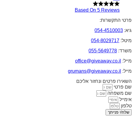
Based On 5 Reviews
פרטי התקשרות:
גיא:
054-4510003
מיטל:
054-8029717
משרד:
055-5649778
מייל:
office@giveaway.co.il
מייל:
grumans@giveaway.co.il
השאירו פרטים ונחזור אליכם
שם פרטי
שם משפחה
אימייל
טלפון
שלח/י פנייתך