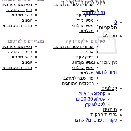
אין מוצרים בסל הקניות.
אביזרים לסביבת מחשב
דפי ממו ממותגים
אוזניות
הפקות שטאנצ’
חזור לחנות
דיסק און קי
טישו ממתוג
מטען נייד
יומנים
0
מטען שולחני
מחברת בעיצוב איש
סל קניות
מצלמות
הקטלוג
גאד’טים ואלקטרוניקה
מוצרי דפוס לפרסום
אביזרים לסביבת מחשב
דפי ממו ממותגים
אוזניות
הפקות שטאנצ’
דיסק און קי
טישו ממתוג
אין מוצרים בסל הקניות.
מטען נייד
יומנים
מטען שולחני
מחברת בעיצוב איש
חזור לחנות
מצלמות
פד ועכבר למחשב
רמקולים ממותגים
קטלוגים
קטלוג 5-15 ₪
קטלוג 20-30 ₪
לקטלוג קיץ
מותגים
גלריית הפקות
לקוחות פרטיים? לחצו