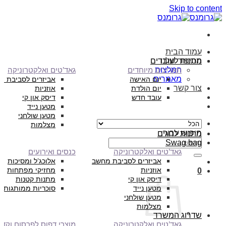
Skip to content
עמוד הבית
הסיפור שלנו
מתנות לעובדים
המלצות
תאריכים מיוחדים
גאד’טים ואלקטרוניקה
מאמרים
יום האישה
אביזרים לסביבת מ
צור קשר
יום הולדת
אוזניות
עובד חדש
דיסק און קי
מטען נייד
מטען שולחני
מצלמות
חיפוש עבור:
מתנות לחגים
Swag bag
גאד’טים ואלקטרוניקה
כנסים ואירועים
אביזרים לסביבת מחשב
אלוכג’ל ומסיכות
אוזניות
מחזיקי מפתחות
0
דיסק און קי
מתנות קטנות
מטען נייד
סוכריות ממותגות
מטען שולחני
מצלמות
שדרוג המשרד
גאד’טים ואלקטרוניקה
מוצרי דפוס לפרסום וקד”