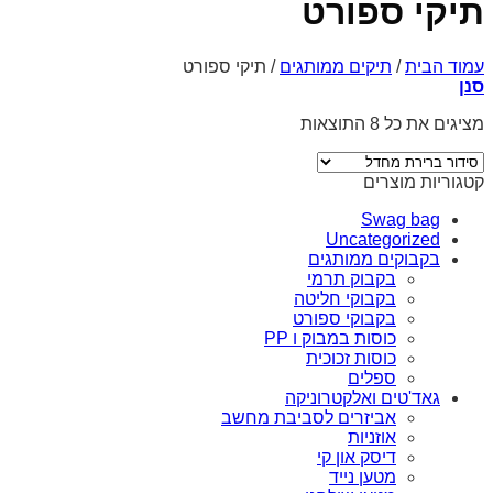
תיקי ספורט
עמוד הבית
/
תיקים ממותגים
/
תיקי ספורט
סנן
מציגים את כל ⁦8⁩ התוצאות
קטגוריות מוצרים
Swag bag
Uncategorized
בקבוקים ממותגים
בקבוק תרמי
בקבוקי חליטה
בקבוקי ספורט
כוסות במבוק ו PP
כוסות זכוכית
ספלים
גאד'טים ואלקטרוניקה
אביזרים לסביבת מחשב
אוזניות
דיסק און קי
מטען נייד