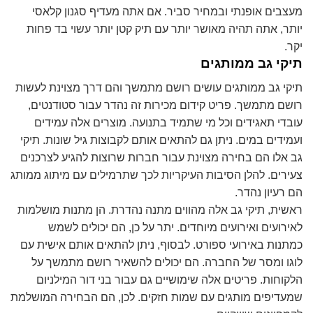
מעצבים אופנתי ובמחיר סביר. אם אתה מעדיף סגנון קלאסי
יותר, אתה תהיה מאושר יותר עם תיק קטן יותר עשוי בד פחות
יקר.
תיקי גב ממותגים
תיקי גב ממותגים עושים רושם מתמשך והם דרך מצוינת לעשות
רושם מתמשך. פריט קידום מכירות זה נהדר עבור סטודנטים,
עובדי תאגידים וכל מי שתמיד בתנועה. מוצרים אלה עמידים
ועמידים במים. ניתן גם להתאים אותם לקבוצות גיל שונות. תיקי
גב אלו הם בחירה מצוינת עבור חברות שרוצות להגיע לצרכנים
צעירים. להלן הסיבות העיקריות לכך שתרמילים עם מיתוג ממותג
הם רעיון נהדר.
ראשית, תיקי גב אלה מהווים מתנה נהדרת. הן מתנות מושלמות
לאירועים ואירועים מיוחדים. יתר על כן, הם יכולים לשמש
כמתנות באירועי ספורט. לבסוף, ניתן להתאים אותם אישית עם
לוגו ומסר של החברה. הם יכולים להשאיר רושם מתמשך על
הלקוחות. פריטים אלה שימושיים גם עבור בני דור המילניום
שמעדיפים מותגים עם שמות חזקים. לכן, הם הבחירה המושלמת