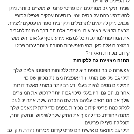
לקמפיינים שיווקיים.
שנית, תיקי גב ממותגים הם פריטי פרומו שימושיים ביותר. ניתן
להשתמש בהם על בסיס יומי, בנסיעות עסקים ואפילו לסופי
שבוע. ניתן להתאים לתרמילים תיקי בית ספר או עסקים ליצירת
מראה מקצועי באירועים. מוצרים אלה הם דרך מצוינת להגביר
את המודעות למותג. תוכל למצוא מידע נוסף על אופן השימוש
במוצרים אלה כאן. מהי האפשרות הטובה ביותר עבור פריט
קידום מכירות תאגידי?
מתנה מצויינת גם ללקוחות
אפשרות טובה נוספת היא לתת ללקוחות הפוטנציאליים שלך
תיקי גב של שם מותג. זוהי אופציה מצוינת מכיוון שסיכויי
המילניום נוטים להיות בעלי ידע רב יותר במותג מאשר דורות
אחרים. הם גם יהיו בעלי סיכוי גבוה יותר לרכוש את המוצרים
שלך אם הם רואים עליהם את שם החברה שלך. אתה יכול גם
לכלול כמה פריטי קידום מכירות בפנים כדי לתת לנמענים שלך
מתנה ייחודית. כדי להפוך את התיק שלך לשימושי ונחשק יותר,
תוכל להוסיף לו פריטים.
תיקי גב מותאמים אישית הם פריט קידום מכירות נהדר. תיקי גב