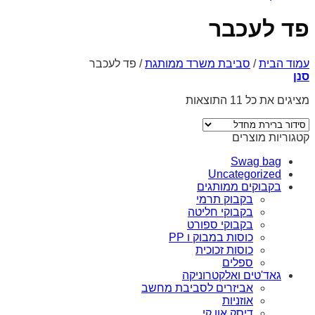
פד לעכבר
עמוד הבית
/
סביבת משרד ממותגת
/
פד לעכבר
סנן
מציגים את כל ⁦11⁩ התוצאות
קטגוריות מוצרים
Swag bag
Uncategorized
בקבוקים ממותגים
בקבוק תרמי
בקבוקי חליטה
בקבוקי ספורט
כוסות במבוק ו PP
כוסות זכוכית
ספלים
גאד'טים ואלקטרוניקה
אביזרים לסביבת מחשב
אוזניות
דיסק און קי