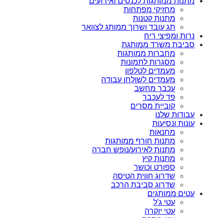
מתנות ממותגות לכנסים ואירועים
מחזיקי מפתחות
מתנות קטנות
תג עובד ושרוך ממותג לצוואר
נרות ומפיצי ריח
סביבת משרד ממותגת
מחברות ממותגות
מסגרות לתמונות
מעמדים לטלפון
מעמדים לשולחן עבודה
עכבר מחשב
פד לעכבר
קוביית מסרים
עבודות שלנו
עונות ונסיעות
מחנאות
מתנות חורף ממותגות
מתנות לאירוע/נופש חברה
מתנות קיץ
ספורט וכושר
שדרוג חווית הטיסה
שדרוג סביבת הרכב
עטים ממותגים
עטי ג'ל
עטי יוקרה