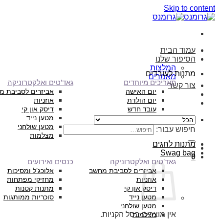
Skip to content
עמוד הבית
הסיפור שלנו
המלצות
מתנות לעובדים
מאמרים
תאריכים מיוחדים
גאד’טים ואלקטרוניקה
צור קשר
יום האישה
אביזרים לסביבת מ
יום הולדת
אוזניות
עובד חדש
דיסק און קי
מטען נייד
מטען שולחני
חיפוש עבור:
מצלמות
מתנות לחגים
Swag bag
0
גאד’טים ואלקטרוניקה
כנסים ואירועים
אביזרים לסביבת מחשב
אלוכג’ל ומסיכות
אוזניות
מחזיקי מפתחות
דיסק און קי
מתנות קטנות
מטען נייד
סוכריות ממותגות
מטען שולחני
אין מוצרים בסל הקניות.
מצלמות