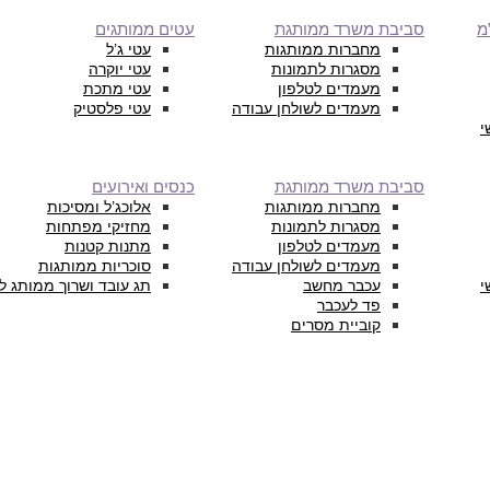
מ
סביבת משרד ממותגת
עטים ממותגים
מחברות ממותגות
עטי ג’ל
מסגרות לתמונות
עטי יוקרה
מעמדים לטלפון
עטי מתכת
מעמדים לשולחן עבודה
עטי פלסטיק
י
סביבת משרד ממותגת
כנסים ואירועים
מחברות ממותגות
אלוכג’ל ומסיכות
מסגרות לתמונות
מחזיקי מפתחות
מעמדים לטלפון
מתנות קטנות
מעמדים לשולחן עבודה
סוכריות ממותגות
י
עכבר מחשב
תג עובד ושרוך ממותג ל
פד לעכבר
קוביית מסרים