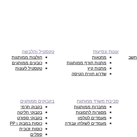
עונות ונסיעות
טקסטיל והלבשה
חשב
מחנאות
חולצות ממותגות
מתנות חורף ממותגות
כובעים ממותגים
מתנות קיץ
טקסטיל לעונות
שדרוג חווית הטיסה
סביבת משרד ממותגת
בקבוקים ממותגים
מחברות ממותגות
בקבוק תרמי
מסגרות לתמונות
בקבוקי חליטה
מעמדים לטלפון
בקבוקי ספורט
מעמדים לשולחן עבודה
כוסות במבוק ו PP
כוסות זכוכית
ספלים