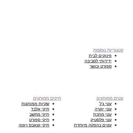
קטגוריות נוספות
פינוקים לבית
ידידותי לסביבה
ספורט וכושר
עטים ממותגים
תיקים ממותגים
עטי ג’ל
שקיות ממותגות
עטי יוקרה
תיקי אלבד
עטי מתכת
תיקי מחשב
עטי פלסטיק
תיקי ספורט
עטים בהפקה מיוחדת
תיקי קנאבס ויוטה