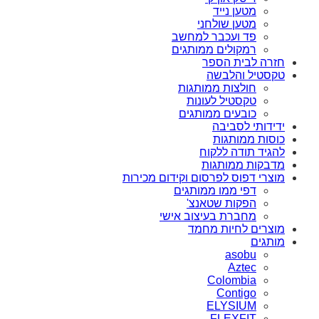
מטען נייד
מטען שולחני
פד ועכבר למחשב
רמקולים ממותגים
חזרה לבית הספר
טקסטיל והלבשה
חולצות ממותגות
טקסטיל לעונות
כובעים ממותגים
ידידותי לסביבה
כוסות ממותגות
להגיד תודה ללקוח
מדבקות ממותגות
מוצרי דפוס לפרסום וקידום מכירות
דפי ממו ממותגים
הפקות שטאנצ'
מחברת בעיצוב אישי
מוצרים לחיות מחמד
מותגים
asobu
Aztec
Colombia
Contigo
ELYSIUM
FLEXFIT