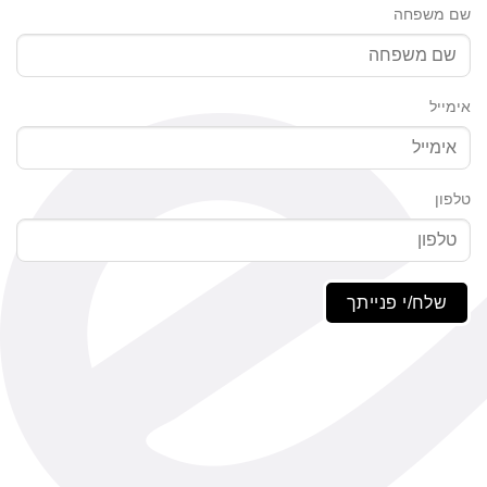
שם משפחה
אימייל
טלפון
שלח/י פנייתך