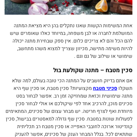
אחת המשימות הקשות שאנו נתקלים בהן היא מציאת המתנה
המושלמת לחברה או לבן משפחה, במיוחד כאלו שאומרים שיש
להם הכל והם לא צריכים כלום. אין ספק שבחירת מתנה יכולה
להיות משימה מתישה, מכיוון שצריך למצוא משהו מתחשב,
שימושי או שילוב של גם וגם .
סכין מטבח – מתנה שקולעת בול
אם אתם בדיוק חושבים על המתנה הכי טובה בעולם, למה שלא
תשקלו
סכיני מטבח
מקצועיות? סכין מטבח, או סכין שף היא
מתנה שימושית וכזאת שמחזיקה זמן רב. אפשר לבחור בסט
סכינים מוכן, להרכיב אחד לפי שיקולכם או אולי לבחור סכין
מיוחדת ואף לצרף חריטה. יש מבחר עצום של סכינים, המתאימים
לפעולות שונות במטבח. סכין שף גדולה למאסטרים בבישול, סכין
קונדיטור ארוכה לחובבי האפייה או סכין מטבח רב תכליתית
שתתאים לכל. בגלל המבחר הענק של סכינים, אפשר להעניק