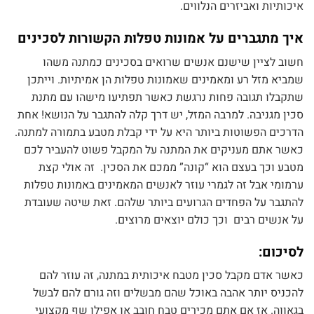
איכותיות ואביזרים הנלווים.
איך מתגברים על אמונות טפלות הקשורות לסכינים
חשוב לציין שישנם אנשים שרואים בסכינים כמתנה משהו
שמביא מזל רע ומאמינים שאמונות טפלות הן אמיתיות. וייתכן
שתקבלו תגובה פחות נרגשת כאשר תפתיעו מישהו עם מתנת
סכין מגניבה. למרבה המזל, יש דרך קלה להתגבר על הנושא! אחת
הדרכים הפשוטות ביותר היא על ידי קבלת מטבע בתמורה למתנה.
כאשר אתם מעניקים את המתנה על המקבל פשוט להעביר לכם
מטבע וכך בעצם הוא “קונה” ממכם את הסכין. זה אולי קצת
ערמומי אבל זה לגמרי עוזר לאנשים המאמינים באמונות טפלות
להתגבר על הפחדים הגרועים ביותר שלהם. זאת שיטה שעובדת
על אנשים רבים וכך כולם יוצאים מרוצים.
לסיכום:
כאשר אדם מקבל סכין מטבח איכותית במתנה, זה עוזר להם
להכניס יותר אהבה באוכל שהם מבשלים וזה גורם להם לבשל
בגאווה. אז אם אתם מכירים טבח חובב או אפילו שף מקצועי