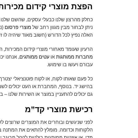
הפצת מוצרי קידום מכירות
כחלק מהרצון שלנו כבעלי עסקים, שהשם שלנו כ
ניתן לבחור מבין מגוון רחב של
מוצרי פרסום
(נק
האלה נפיץ לכל הדורש (חשוב מאוד שיהיה לו ז
הרעיון שעומד מאחורי מוצרי קידום המכירות, 
מחברות ממותגות
או
עטים ממותגים
, אנחנו י
עבורם ויעשו בו שימוש.
כל פעם שאותו לקוח, או לקוח פוטנציאלי יצטרך 
בהישג יד. בנוסף, המחברת או העט יכולים לש
גם יכולים להתעניין במוצר או השירות שלנו – בק
רכישת מוצרי קד”מ
לפני שניגשים ובוחרים את המוצרים שרוצים לק
הלקוחות וכדומה. מומלץ להתאים את המתנה בה
מדי, או אוזניות ממותגות בולטות לקהל מבוגר 