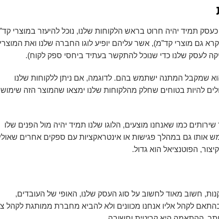
עסק תמיד יהיה חרוט בראש הלקוחות שלנו, נוכל להיעזר במוצרי קד”
רא גם מוצרי קד”מ), אשר עליהם יופיע לוגו החברה שלנו ואת המוצרי
יקה לעסק שלנו כדי שנוכל להתקשר בעתיד ביחסי ספק לקוח).
הוא שמקבל המתנה ישתמש בהם. לדוגמה, אם ניתן ללקוחות שלנו
כולים להיות בטוחים שחלק מהלקוחות שלנו ימצאו שהמוצר הזה שימושי
שירותים כמו שאנחנו מוצעים, הלוגו שלנו תמיד יהיה מול הפנים שלו
מש אותו גם במהלך פגישות או אינטראקציות עם ספקים אחרים שאולי
יצור, הפוטנציאל הוא גדול.
נות, חשוב מאוד לחשוב על סוג העסק שלנו, האופי של העובדים,
תאם לקהל אליו אנחנו מכוונים ולא להביא מחברת ממותגת לקהל צע
יותר. ההתאמה היא קריטית וחשובה.