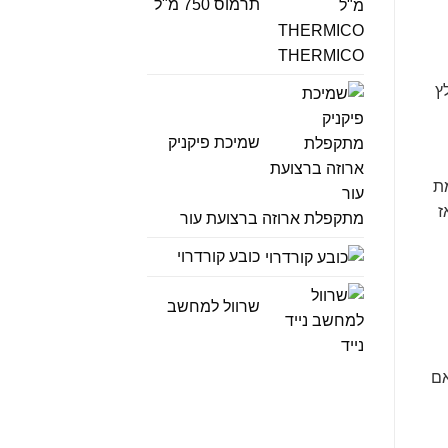
תרמוס 750 מ"ל
THERMICO
ץ
שמיכת פיקניק
ת
ז
מתקפלת ארוזה ברצועת עור
כובע קורדרוי
שרוול למחשב
נייד
אם