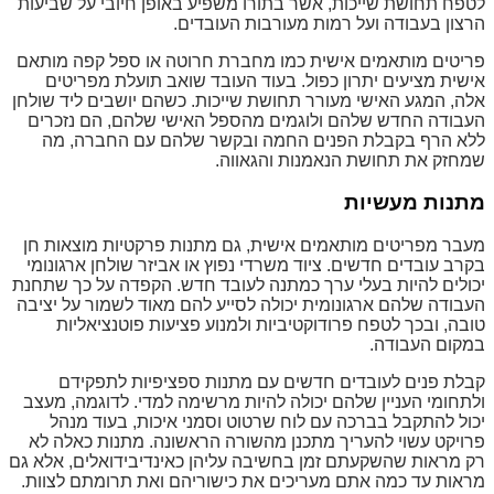
לטפח תחושת שייכות, אשר בתורו משפיע באופן חיובי על שביעות
הרצון בעבודה ועל רמות מעורבות העובדים.
פריטים מותאמים אישית כמו מחברת חרוטה או ספל קפה מותאם
אישית מציעים יתרון כפול. בעוד העובד שואב תועלת מפריטים
אלה, המגע האישי מעורר תחושת שייכות. כשהם יושבים ליד שולחן
העבודה החדש שלהם ולוגמים מהספל האישי שלהם, הם נזכרים
ללא הרף בקבלת הפנים החמה ובקשר שלהם עם החברה, מה
שמחזק את תחושת הנאמנות והגאווה.
מתנות מעשיות
מעבר מפריטים מותאמים אישית, גם מתנות פרקטיות מוצאות חן
בקרב עובדים חדשים. ציוד משרדי נפוץ או אביזר שולחן ארגונומי
יכולים להיות בעלי ערך כמתנה לעובד חדש. הקפדה על כך שתחנת
העבודה שלהם ארגונומית יכולה לסייע להם מאוד לשמור על יציבה
טובה, ובכך לטפח פרודוקטיביות ולמנוע פציעות פוטנציאליות
במקום העבודה.
קבלת פנים לעובדים חדשים עם מתנות ספציפיות לתפקידם
ולתחומי העניין שלהם יכולה להיות מרשימה למדי. לדוגמה, מעצב
יכול להתקבל בברכה עם לוח שרטוט וסמני איכות, בעוד מנהל
פרויקט עשוי להעריך מתכנן מהשורה הראשונה. מתנות כאלה לא
רק מראות שהשקעתם זמן בחשיבה עליהן כאינדיבידואלים, אלא גם
מראות עד כמה אתם מעריכים את כישוריהם ואת תרומתם לצוות.