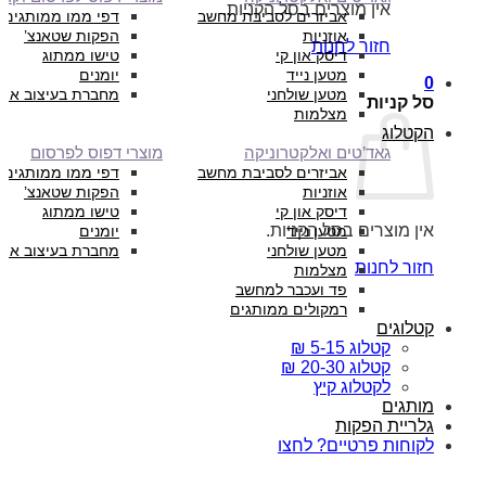
אין מוצרים בסל הקניות.
אביזרים לסביבת מחשב
דפי ממו ממותגים
אוזניות
הפקות שטאנצ’
חזור לחנות
דיסק און קי
טישו ממתוג
מטען נייד
יומנים
0
מטען שולחני
מחברת בעיצוב איש
סל קניות
מצלמות
הקטלוג
גאד’טים ואלקטרוניקה
מוצרי דפוס לפרסום
אביזרים לסביבת מחשב
דפי ממו ממותגים
אוזניות
הפקות שטאנצ’
דיסק און קי
טישו ממתוג
אין מוצרים בסל הקניות.
מטען נייד
יומנים
מטען שולחני
מחברת בעיצוב איש
חזור לחנות
מצלמות
פד ועכבר למחשב
רמקולים ממותגים
קטלוגים
קטלוג 5-15 ₪
קטלוג 20-30 ₪
לקטלוג קיץ
מותגים
גלריית הפקות
לקוחות פרטיים? לחצו