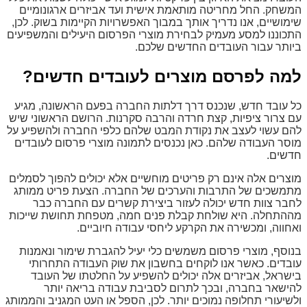
המשחק. החל מחריטה מותאמת אישית ועד אביזרים ארגונומיים
שימושיים, אנו נדריך אותך במבוך האפשרויות הקיימות בשוק. לכן,
התכוננו למסע מעמיק לבחירת מוצרי הפרסום היעילים והמשפיעים
ביותר עבור העובדים החדשים שלכם.
למה לפרסם מוצרים לעובדים חדשים?
כל עובד חדש, שנכנס דרך דלתות החברה בפעם הראשונה, מגיע
עם צרור ציפיות, קצת חרדה והרבה סקרנות. הרושם הראשוני שיש
להם עשוי לעצב את נקודת המבט שלהם כלפי החברה ולהשפיע על
מוסר העבודה שלהם. כאן נכנסים לתמונה מוצרי פרסום לעובדים
חדשים.
מוצרים אלה אינם רק פריטים מוחשיים אלא יכולים להפוך לסמלים
מתמשכים של התרבות והערכים של החברה. הצעת פריט ממותג
לחבר צוות חדש יכולה לעזור ביצירת קשרים עם החברה כבר
מההתחלה. היא שולחת קבלת פנים חמה, מטפחת תחושת שייכות
ואחווה, ומכשירה את הקרקע ליחסי עבודה חיוביים.
בנוסף, מוצרי פרסום משמשים כלי יעיל להגברת שימור ונאמנות
עובדים. כאשר אנו לוקחים בחשבון את שוק העבודה התחרותי
בישראל, אביזרים אלה יכולים להשפיע על החלטתו של העובד
להישאר בחברה, ובכך לתרום לסביבת עבודה בריאה יותר
ולשיעורי תחלופה נמוכים יותר. לכן, הספל או העט המגניב והממותג