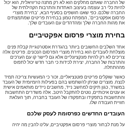
של החברה שאתם מחלקים הוא לא רק מתנה טריוויאלית, הוא יכול
להיות כלי רב עוצמה בעיצוב האחדות והתרבות הקהילתית של
החברה שלכם. כפי שאנו חושפים בסעיף הבא, ‘בחירת מוצרי
פרסום אפקטיביים’, המפתח טמון בבחירת פריטים שמתמצתים
את מהות החברה שלך ומהדהדים עם העובדים שלך.
בחירת מוצרי פרסום אפקטיביים
אחד השלבים החשובים ביותר בהגדרת אסטרטגיית קבלת פנים
מוצלחת לעובדים הוא בחירת מוצרי הפרסום הנכונים. פריטים אלה
צריכים לא רק להיות פונקציונליים אלא גם ליישר קו עם הערכים
והתרבות של החברה, יצירת לכידות כי חבר חדש יכול לתפוס
מההתחלה.
כאשר שוקלים פריטים פוטנציאליים, זכור כי המעשיות צריכה תמיד
לנצח. מוצרים שניתן להשתמש בהם בפעילות היומיומית של העובד
במשרד, כגון תיקים למחשב נייד, מחשבים ניידים מותאמים אישית
או עטים איכותיים, נוטים להתקבל היטב. אלה משדרים התחשבות
והתחשבות בתפקידו ובתפקודו של העובד בחברה, תוך העלאת
חוויית העבודה שלו.
העובדים החדשים כפרסומת לעסק שלכם
על מנת לבחור מוצרי פרסום אפקטיביים, עלינו להבין מה יהיה