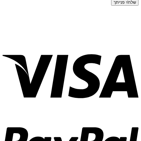
שלח/י פנייתך