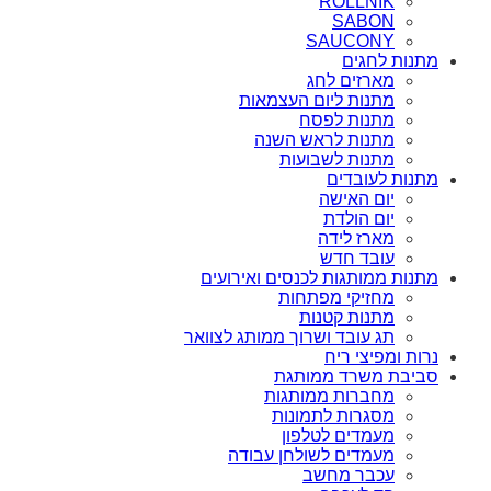
ROLLNIK
SABON
SAUCONY
מתנות לחגים
מארזים לחג
מתנות ליום העצמאות
מתנות לפסח
מתנות לראש השנה
מתנות לשבועות
מתנות לעובדים
יום האישה
יום הולדת
מארז לידה
עובד חדש
מתנות ממותגות לכנסים ואירועים
מחזיקי מפתחות
מתנות קטנות
תג עובד ושרוך ממותג לצוואר
נרות ומפיצי ריח
סביבת משרד ממותגת
מחברות ממותגות
מסגרות לתמונות
מעמדים לטלפון
מעמדים לשולחן עבודה
עכבר מחשב