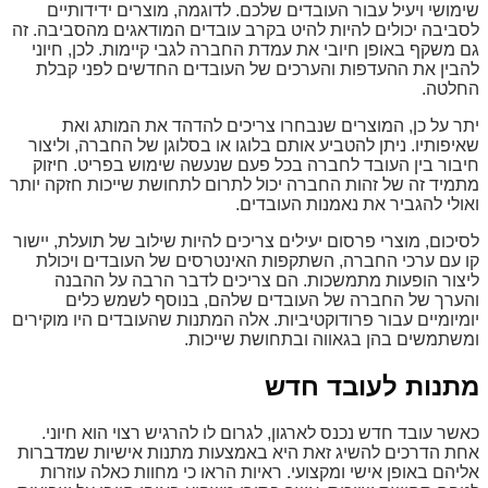
שימושי ויעיל עבור העובדים שלכם. לדוגמה, מוצרים ידידותיים
לסביבה יכולים להיות להיט בקרב עובדים המודאגים מהסביבה. זה
גם משקף באופן חיובי את עמדת החברה לגבי קיימות. לכן, חיוני
להבין את ההעדפות והערכים של העובדים החדשים לפני קבלת
החלטה.
יתר על כן, המוצרים שנבחרו צריכים להדהד את המותג ואת
שאיפותיו. ניתן להטביע אותם בלוגו או בסלוגן של החברה, וליצור
חיבור בין העובד לחברה בכל פעם שנעשה שימוש בפריט. חיזוק
מתמיד זה של זהות החברה יכול לתרום לתחושת שייכות חזקה יותר
ואולי להגביר את נאמנות העובדים.
לסיכום, מוצרי פרסום יעילים צריכים להיות שילוב של תועלת, יישור
קו עם ערכי החברה, השתקפות האינטרסים של העובדים ויכולת
ליצור הופעות מתמשכות. הם צריכים לדבר הרבה על ההבנה
והערך של החברה של העובדים שלהם, בנוסף לשמש כלים
יומיומיים עבור פרודוקטיביות. אלה המתנות שהעובדים היו מוקירים
ומשתמשים בהן בגאווה ובתחושת שייכות.
מתנות לעובד חדש
כאשר עובד חדש נכנס לארגון, לגרום לו להרגיש רצוי הוא חיוני.
אחת הדרכים להשיג זאת היא באמצעות מתנות אישיות שמדברות
אליהם באופן אישי ומקצועי. ראיות הראו כי מחוות כאלה עוזרות