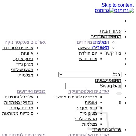
Skip to content
עמוד הבית
הסיפור שלנו
מתנות לעובדים
המלצות
תאריכים מיוחדים
גאד’טים ואלקטרוניקה
מאמרים
יום האישה
אביזרים לסביבת מ
צור קשר
יום הולדת
אוזניות
עובד חדש
דיסק און קי
מטען נייד
מטען שולחני
מצלמות
חיפוש עבור:
מתנות לחגים
Swag bag
גאד’טים ואלקטרוניקה
כנסים ואירועים
אביזרים לסביבת מחשב
אלוכג’ל ומסיכות
אוזניות
מחזיקי מפתחות
0
דיסק און קי
מתנות קטנות
מטען נייד
סוכריות ממותגות
מטען שולחני
מצלמות
שדרוג המשרד
גאד’טים ואלקטרוניקה
מוצרי דפוס לפרסום וקד”