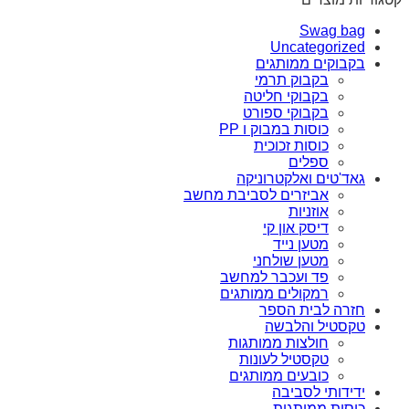
Swag bag
Uncategorized
בקבוקים ממותגים
בקבוק תרמי
בקבוקי חליטה
בקבוקי ספורט
כוסות במבוק ו PP
כוסות זכוכית
ספלים
גאד'טים ואלקטרוניקה
אביזרים לסביבת מחשב
אוזניות
דיסק און קי
מטען נייד
מטען שולחני
פד ועכבר למחשב
רמקולים ממותגים
חזרה לבית הספר
טקסטיל והלבשה
חולצות ממותגות
טקסטיל לעונות
כובעים ממותגים
ידידותי לסביבה
כוסות ממותגות