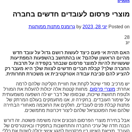
מאמרים
מוצרי פרסום לעובדים חדשים בחברה
Posted on
יוני 28, 2023
by
גרומנס מתנות ממותגות
28
יונ
האם תהית אי פעם כיצד לעשות רושם גדול על עובד חדש
מהיום הראשון שלהם? או בהתחשב בהשפעות המפתיעות
שעשויות להיות למוצר פרסום שנבחר בקפידה על תרבות
החברה שלך? קבלת חברים חדשים לצוות שלך היא מעבר רק
להציע להם סביבת עבודה אטרקטיבית או משכורת תחרותית.
יש מרכיב סודי שיכול לקחת את חוויית הקליטה שלהם לרמה
אחרת:
מוצרי פרסום
. מחוות קטנות אלה יכולות להעלות את המורל
ולטפח תחושת שייכות, שבסופו של דבר יש לה השפעה משמעותית
על שימור העובדים. בחקירה זו, אנו מתעמקים בעולם המרתק של
מתנות קבלת פנים לעובדים, חולקים את החוכמה מאחורי הבחירה
שלהם ואת הפוטנציאל שלהם ליצור זיכרונות מתמשכים.
אבל בחירת מוצרי הפרסום הנכונים אינה משימה פשוטה. זה דורש
הבנה חדה של ערכי החברה והתחשבות בתפקידו ובאינטרסים של
העובד. מציאת האיזון בין פרקטיות למגע אישי יכולה לשנות את כללי