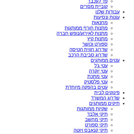
פד לעכבר
קוביית מסרים
עבודות שלנו
עונות ונסיעות
מחנאות
מתנות חורף ממותגות
מתנות לאירוע/נופש חברה
מתנות קיץ
ספורט וכושר
שדרוג חווית הטיסה
שדרוג סביבת הרכב
עטים ממותגים
עטי ג'ל
עטי יוקרה
עטי מתכת
עטי פלסטיק
עטים בהפקה מיוחדת
פינוקים לבית
שדרוג המשרד
תיקים ממותגים
שקיות ממותגות
תיקי אלבד
תיקי מחשב
תיקי ספורט
תיקי קנאבס ויוטה