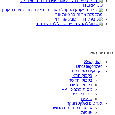
תרמוס 750 מ"ל
THERMICO
שמיכת פיקניק
מתקפלת ארוזה ברצועת עור
כובע קורדרוי
שרוול למחשב נייד
קטגוריות מוצרים
Swag bag
Uncategorized
בקבוקים ממותגים
בקבוק תרמי
בקבוקי חליטה
בקבוקי ספורט
כוסות במבוק ו PP
כוסות זכוכית
ספלים
גאד'טים ואלקטרוניקה
אביזרים לסביבת מחשב
אוזניות