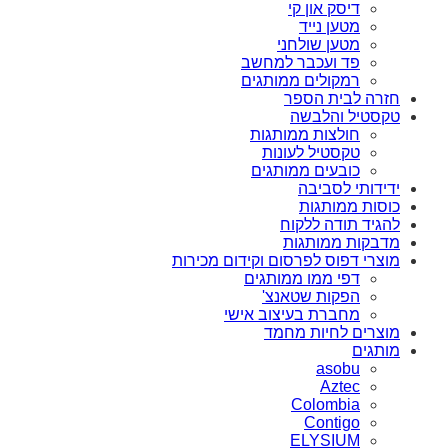
דיסק און קי
מטען נייד
מטען שולחני
פד ועכבר למחשב
רמקולים ממותגים
חזרה לבית הספר
טקסטיל והלבשה
חולצות ממותגות
טקסטיל לעונות
כובעים ממותגים
ידידותי לסביבה
כוסות ממותגות
להגיד תודה ללקוח
מדבקות ממותגות
מוצרי דפוס לפרסום וקידום מכירות
דפי ממו ממותגים
הפקות שטאנצ'
מחברת בעיצוב אישי
מוצרים לחיות מחמד
מותגים
asobu
Aztec
Colombia
Contigo
ELYSIUM