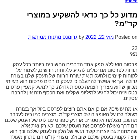
מאמרים
מדוע כל כך כדאי להשקיע במוצרי
קד”מ?
Posted on
מאי 22, 2022
by
גרומנס מתנות ממותגות
22
מאי
פרסום הוא ללא ספק אחד הדברים החשובים ביותר בכל עסק.
תודות לפרסום אנו יכולים להגיע ללקוחות חדשים, לשמור על
לקוחות קיימים ולהעלות את שורת הרווח של העסק שלנו בצורה
גדולה. אך אי אפשר להתעלם כי לעסקים רבים פרסום הוא בעייתי
מכיוון שהוא מצריך הוצאה כספית גדולה. כך למשל קמפיין פרסום
בטלוויזיה יכול להגיע למיליוני שקלים ואת הכסף הזה אין להרבה
עסקים.
אז מה עושים? אם כן אם אתם רוצים לפרסם בזול אך בצורה
מעולה לכו על האופציה של מוצרי קד”מ. מוצרים כמו כיס לעכבר
מחשב, מצלמת אקסטרים או תיק ספורט עם לוגו של העסק שלכם
הם דרך מעולה לפרסם את העסק שלכם. לא רק זאת אלא
שהמתנות גם יוצרות קשר רגשי של הלקוח לעסק שלכם וכך הוא
ירצה לקנות בעסק שלכם שוב ולכן מצורי קד”מ הם פתרון מעולה