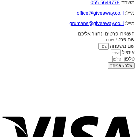
משרד:
055-5649778
מייל:
office@giveaway.co.il
מייל:
grumans@giveaway.co.il
השאירו פרטים ונחזור אליכם
שם פרטי
שם משפחה
אימייל
טלפון
שלח/י פנייתך