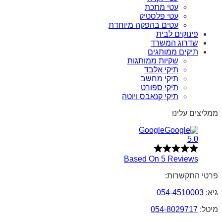
עטי מתכת
עטי פלסטיק
עטים בהפקה מיוחדת
פינוקים לבית
שדרוג המשרד
תיקים ממותגים
שקיות ממותגות
תיקי אלבד
תיקי מחשב
תיקי ספורט
תיקי קנאבס ויוטה
ממליצים עלינו
Google
5.0
Based On 5 Reviews
פרטי התקשרות:
גיא:
054-4510003
מיטל:
054-8029717