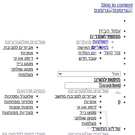
Skip to content
עמוד הבית
הסיפור שלנו
מתנות לעובדים
המלצות
תאריכים מיוחדים
גאד’טים ואלקטרוניקה
מאמרים
יום האישה
אביזרים לסביבת מ
צור קשר
יום הולדת
אוזניות
עובד חדש
דיסק און קי
מטען נייד
מטען שולחני
מצלמות
חיפוש עבור:
מתנות לחגים
Swag bag
גאד’טים ואלקטרוניקה
כנסים ואירועים
אביזרים לסביבת מחשב
אלוכג’ל ומסיכות
אוזניות
מחזיקי מפתחות
0
דיסק און קי
מתנות קטנות
מטען נייד
סוכריות ממותגות
מטען שולחני
מצלמות
שדרוג המשרד
גאד’טים ואלקטרוניקה
מוצרי דפוס לפרסום וקד”