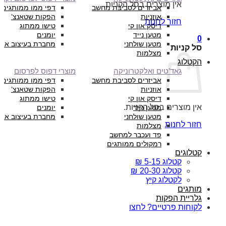
אין מוצרים בסל הקניות.
אביזרים לסביבת מחשב
דפי ממו ממותגים
אוזניות
הפקות שטאנצ’
חזור לחנות
דיסק און קי
טישו ממתוג
מטען נייד
יומנים
0
מטען שולחני
מחברת בעיצוב איש
סל קניות
מצלמות
הקטלוג
גאד’טים ואלקטרוניקה
מוצרי דפוס לפרסום
אביזרים לסביבת מחשב
דפי ממו ממותגים
אוזניות
הפקות שטאנצ’
דיסק און קי
טישו ממתוג
אין מוצרים בסל הקניות.
מטען נייד
יומנים
מטען שולחני
מחברת בעיצוב איש
חזור לחנות
מצלמות
פד ועכבר למחשב
רמקולים ממותגים
קטלוגים
קטלוג 5-15 ₪
קטלוג 20-30 ₪
לקטלוג קיץ
מותגים
גלריית הפקות
לקוחות פרטיים? לחצו