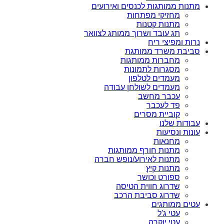
מתנות ממותגות לכנסים ואירועים
מחזיקי מפתחות
מתנות קטנות
תג עובד ושרוך ממותג לצוואר
נרות ומפיצי ריח
סביבת משרד ממותגת
מחברות ממותגות
מסגרות לתמונות
מעמדים לטלפון
מעמדים לשולחן עבודה
עכבר מחשב
פד לעכבר
קוביית מסרים
עבודות שלנו
עונות ונסיעות
מחנאות
מתנות חורף ממותגות
מתנות לאירוע/נופש חברה
מתנות קיץ
ספורט וכושר
שדרוג חווית הטיסה
שדרוג סביבת הרכב
עטים ממותגים
עטי ג'ל
עטי יוקרה