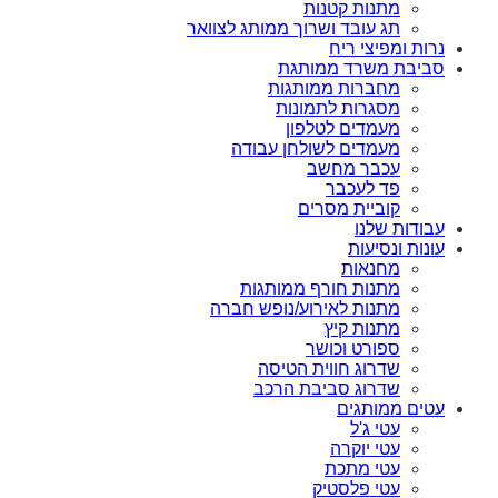
מתנות קטנות
תג עובד ושרוך ממותג לצוואר
נרות ומפיצי ריח
סביבת משרד ממותגת
מחברות ממותגות
מסגרות לתמונות
מעמדים לטלפון
מעמדים לשולחן עבודה
עכבר מחשב
פד לעכבר
קוביית מסרים
עבודות שלנו
עונות ונסיעות
מחנאות
מתנות חורף ממותגות
מתנות לאירוע/נופש חברה
מתנות קיץ
ספורט וכושר
שדרוג חווית הטיסה
שדרוג סביבת הרכב
עטים ממותגים
עטי ג'ל
עטי יוקרה
עטי מתכת
עטי פלסטיק