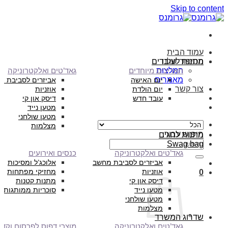
Skip to content
עמוד הבית
הסיפור שלנו
מתנות לעובדים
המלצות
תאריכים מיוחדים
גאד’טים ואלקטרוניקה
מאמרים
יום האישה
אביזרים לסביבת מ
צור קשר
יום הולדת
אוזניות
עובד חדש
דיסק און קי
מטען נייד
מטען שולחני
מצלמות
חיפוש עבור:
מתנות לחגים
Swag bag
גאד’טים ואלקטרוניקה
כנסים ואירועים
אביזרים לסביבת מחשב
אלוכג’ל ומסיכות
אוזניות
מחזיקי מפתחות
0
דיסק און קי
מתנות קטנות
מטען נייד
סוכריות ממותגות
מטען שולחני
מצלמות
שדרוג המשרד
גאד’טים ואלקטרוניקה
מוצרי דפוס לפרסום וקד”