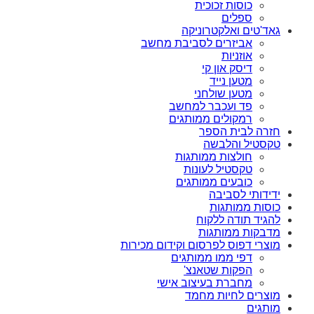
כוסות זכוכית
ספלים
גאד'טים ואלקטרוניקה
אביזרים לסביבת מחשב
אוזניות
דיסק און קי
מטען נייד
מטען שולחני
פד ועכבר למחשב
רמקולים ממותגים
חזרה לבית הספר
טקסטיל והלבשה
חולצות ממותגות
טקסטיל לעונות
כובעים ממותגים
ידידותי לסביבה
כוסות ממותגות
להגיד תודה ללקוח
מדבקות ממותגות
מוצרי דפוס לפרסום וקידום מכירות
דפי ממו ממותגים
הפקות שטאנצ'
מחברת בעיצוב אישי
מוצרים לחיות מחמד
מותגים