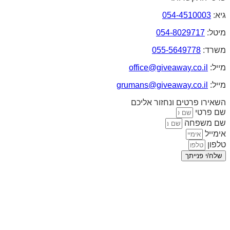
גיא:
054-4510003
מיטל:
054-8029717
משרד:
055-5649778
מייל:
office@giveaway.co.il
מייל:
grumans@giveaway.co.il
השאירו פרטים ונחזור אליכם
שם פרטי
שם משפחה
אימייל
טלפון
שלח/י פנייתך