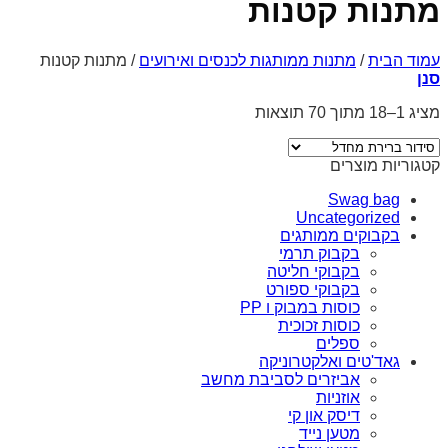
מתנות קטנות
עמוד הבית
/
מתנות ממותגות לכנסים ואירועים
/
מתנות קטנות
סנן
מציג 1–18 מתוך 70 תוצאות
קטגוריות מוצרים
Swag bag
Uncategorized
בקבוקים ממותגים
בקבוק תרמי
בקבוקי חליטה
בקבוקי ספורט
כוסות במבוק ו PP
כוסות זכוכית
ספלים
גאד'טים ואלקטרוניקה
אביזרים לסביבת מחשב
אוזניות
דיסק און קי
מטען נייד