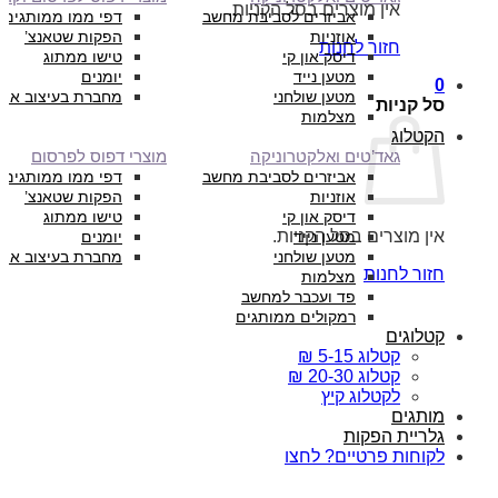
אין מוצרים בסל הקניות.
אביזרים לסביבת מחשב
דפי ממו ממותגים
אוזניות
הפקות שטאנצ’
חזור לחנות
דיסק און קי
טישו ממתוג
מטען נייד
יומנים
0
מטען שולחני
מחברת בעיצוב איש
סל קניות
מצלמות
הקטלוג
גאד’טים ואלקטרוניקה
מוצרי דפוס לפרסום
אביזרים לסביבת מחשב
דפי ממו ממותגים
אוזניות
הפקות שטאנצ’
דיסק און קי
טישו ממתוג
אין מוצרים בסל הקניות.
מטען נייד
יומנים
מטען שולחני
מחברת בעיצוב איש
חזור לחנות
מצלמות
פד ועכבר למחשב
רמקולים ממותגים
קטלוגים
קטלוג 5-15 ₪
קטלוג 20-30 ₪
לקטלוג קיץ
מותגים
גלריית הפקות
לקוחות פרטיים? לחצו