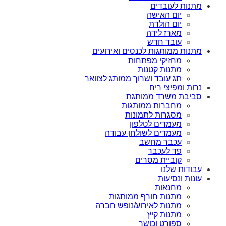
מתנות לעובדים
יום האישה
יום הולדת
מארז לידה
עובד חדש
מתנות ממותגות לכנסים ואירועים
מחזיקי מפתחות
מתנות קטנות
תג עובד ושרוך ממותג לצוואר
נרות ומפיצי ריח
סביבת משרד ממותגת
מחברות ממותגות
מסגרות לתמונות
מעמדים לטלפון
מעמדים לשולחן עבודה
עכבר מחשב
פד לעכבר
קוביית מסרים
עבודות שלנו
עונות ונסיעות
מחנאות
מתנות חורף ממותגות
מתנות לאירוע/נופש חברה
מתנות קיץ
ספורט וכושר