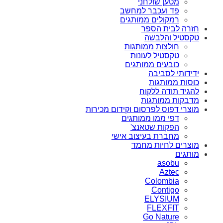
מטען שולחני
פד ועכבר למחשב
רמקולים ממותגים
חזרה לבית הספר
טקסטיל והלבשה
חולצות ממותגות
טקסטיל לעונות
כובעים ממותגים
ידידותי לסביבה
כוסות ממותגות
להגיד תודה ללקוח
מדבקות ממותגות
מוצרי דפוס לפרסום וקידום מכירות
דפי ממו ממותגים
הפקות שטאנצ'
מחברת בעיצוב אישי
מוצרים לחיות מחמד
מותגים
asobu
Aztec
Colombia
Contigo
ELYSIUM
FLEXFIT
Go Nature