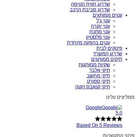
שדרוג חווית הטיסה
שדרוג סביבת הרכב
עטים ממותגים
עטי ג'ל
עטי יוקרה
עטי מתכת
עטי פלסטיק
עטים בהפקה מיוחדת
פינוקים לבית
שדרוג המשרד
תיקים ממותגים
שקיות ממותגות
תיקי אלבד
תיקי מחשב
תיקי ספורט
תיקי קנאבס ויוטה
ממליצים עלינו
Google
5.0
Based On 5 Reviews
פרטי התקשרות: