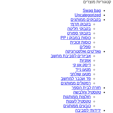
קטגוריות מוצרים
Swag bag
Uncategorized
בקבוקים ממותגים
בקבוק תרמי
בקבוקי חליטה
בקבוקי ספורט
כוסות במבוק ו PP
כוסות זכוכית
ספלים
גאד'טים ואלקטרוניקה
אביזרים לסביבת מחשב
אוזניות
דיסק און קי
מטען נייד
מטען שולחני
פד ועכבר למחשב
רמקולים ממותגים
חזרה לבית הספר
טקסטיל והלבשה
חולצות ממותגות
טקסטיל לעונות
כובעים ממותגים
ידידותי לסביבה