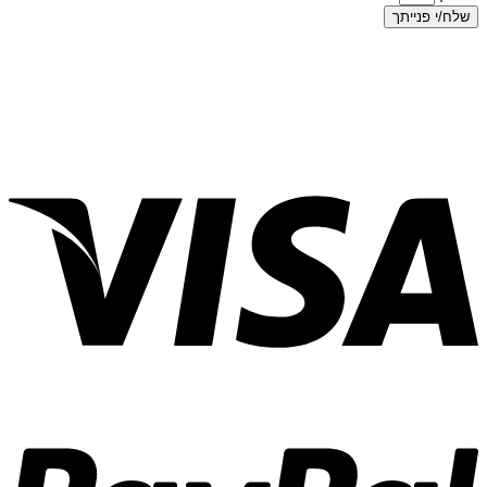
שלח/י פנייתך