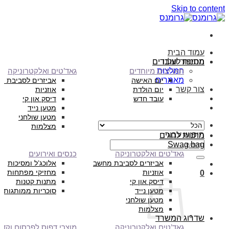
Skip to content
עמוד הבית
הסיפור שלנו
מתנות לעובדים
המלצות
תאריכים מיוחדים
גאד’טים ואלקטרוניקה
מאמרים
יום האישה
אביזרים לסביבת מ
צור קשר
יום הולדת
אוזניות
עובד חדש
דיסק און קי
מטען נייד
מטען שולחני
מצלמות
חיפוש עבור:
מתנות לחגים
Swag bag
גאד’טים ואלקטרוניקה
כנסים ואירועים
אביזרים לסביבת מחשב
אלוכג’ל ומסיכות
אוזניות
מחזיקי מפתחות
0
דיסק און קי
מתנות קטנות
מטען נייד
סוכריות ממותגות
מטען שולחני
מצלמות
שדרוג המשרד
גאד’טים ואלקטרוניקה
מוצרי דפוס לפרסום וקד”