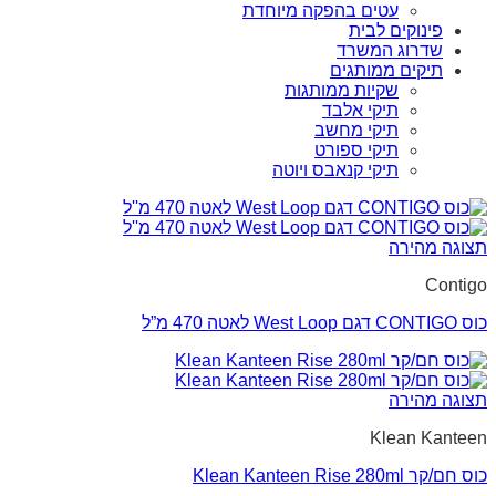
עטים בהפקה מיוחדת
פינוקים לבית
שדרוג המשרד
תיקים ממותגים
שקיות ממותגות
תיקי אלבד
תיקי מחשב
תיקי ספורט
תיקי קנאבס ויוטה
תצוגה מהירה
Contigo
כוס CONTIGO דגם West Loop לאטה 470 מ”ל
תצוגה מהירה
Klean Kanteen
כוס חם/קר Klean Kanteen Rise 280ml