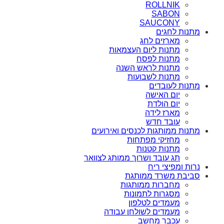
ROLLNIK
SABON
SAUCONY
מתנות לחגים
מארזים לחג
מתנות ליום העצמאות
מתנות לפסח
מתנות לראש השנה
מתנות לשבועות
מתנות לעובדים
יום האישה
יום הולדת
מארז לידה
עובד חדש
מתנות ממותגות לכנסים ואירועים
מחזיקי מפתחות
מתנות קטנות
תג עובד ושרוך ממותג לצוואר
נרות ומפיצי ריח
סביבת משרד ממותגת
מחברות ממותגות
מסגרות לתמונות
מעמדים לטלפון
מעמדים לשולחן עבודה
עכבר מחשב