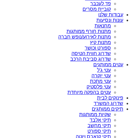
פד לעכבר
קוביית מסרים
עבודות שלנו
עונות ונסיעות
מחנאות
מתנות חורף ממותגות
מתנות לאירוע/נופש חברה
מתנות קיץ
ספורט וכושר
שדרוג חווית הטיסה
שדרוג סביבת הרכב
עטים ממותגים
עטי ג'ל
עטי יוקרה
עטי מתכת
עטי פלסטיק
עטים בהפקה מיוחדת
פינוקים לבית
שדרוג המשרד
תיקים ממותגים
שקיות ממותגות
תיקי אלבד
תיקי מחשב
תיקי ספורט
תיקי קנאבס ויוטה