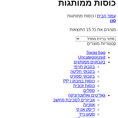
כוסות ממותגות
עמוד הבית
/
כוסות ממותגות
סנן
מציגים את כל ⁦15⁩ התוצאות
קטגוריות מוצרים
Swag bag
Uncategorized
בקבוקים ממותגים
בקבוק תרמי
בקבוקי חליטה
בקבוקי ספורט
כוסות במבוק ו PP
כוסות זכוכית
ספלים
גאד'טים ואלקטרוניקה
אביזרים לסביבת מחשב
אוזניות
דיסק און קי
מטען נייד