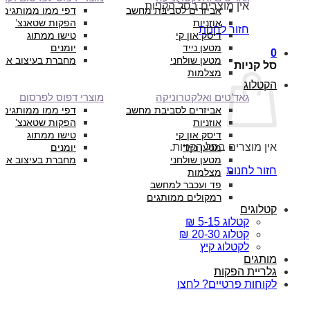
אין מוצרים בסל הקניות.
אביזרים לסביבת מחשב
דפי ממו ממותגים
אוזניות
הפקות שטאנצ’
חזור לחנות
דיסק און קי
טישו ממתוג
מטען נייד
יומנים
0
מטען שולחני
מחברת בעיצוב איש
סל קניות
מצלמות
הקטלוג
גאד’טים ואלקטרוניקה
מוצרי דפוס לפרסום
אביזרים לסביבת מחשב
דפי ממו ממותגים
אוזניות
הפקות שטאנצ’
דיסק און קי
טישו ממתוג
אין מוצרים בסל הקניות.
מטען נייד
יומנים
מטען שולחני
מחברת בעיצוב איש
חזור לחנות
מצלמות
פד ועכבר למחשב
רמקולים ממותגים
קטלוגים
קטלוג 5-15 ₪
קטלוג 20-30 ₪
לקטלוג קיץ
מותגים
גלריית הפקות
לקוחות פרטיים? לחצו