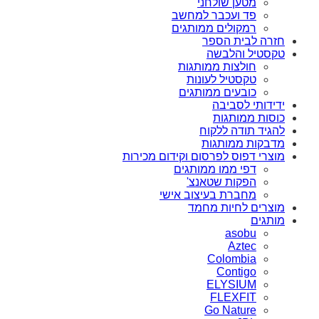
מטען שולחני
פד ועכבר למחשב
רמקולים ממותגים
חזרה לבית הספר
טקסטיל והלבשה
חולצות ממותגות
טקסטיל לעונות
כובעים ממותגים
ידידותי לסביבה
כוסות ממותגות
להגיד תודה ללקוח
מדבקות ממותגות
מוצרי דפוס לפרסום וקידום מכירות
דפי ממו ממותגים
הפקות שטאנצ'
מחברת בעיצוב אישי
מוצרים לחיות מחמד
מותגים
asobu
Aztec
Colombia
Contigo
ELYSIUM
FLEXFIT
Go Nature