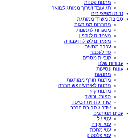
מתנות קטנות
תג עובד ושרוך ממותג לצוואר
נרות ומפיצי ריח
סביבת משרד ממותגת
מחברות ממותגות
מסגרות לתמונות
מעמדים לטלפון
מעמדים לשולחן עבודה
עכבר מחשב
פד לעכבר
קוביית מסרים
עבודות שלנו
עונות ונסיעות
מחנאות
מתנות חורף ממותגות
מתנות לאירוע/נופש חברה
מתנות קיץ
ספורט וכושר
שדרוג חווית הטיסה
שדרוג סביבת הרכב
עטים ממותגים
עטי ג'ל
עטי יוקרה
עטי מתכת
עטי פלסטיק