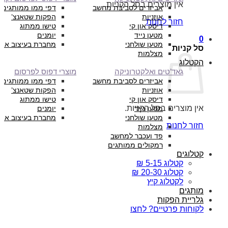
אין מוצרים בסל הקניות.
אביזרים לסביבת מחשב
דפי ממו ממותגים
אוזניות
הפקות שטאנצ’
חזור לחנות
דיסק און קי
טישו ממתוג
מטען נייד
יומנים
0
מטען שולחני
מחברת בעיצוב איש
סל קניות
מצלמות
הקטלוג
גאד’טים ואלקטרוניקה
מוצרי דפוס לפרסום
אביזרים לסביבת מחשב
דפי ממו ממותגים
אוזניות
הפקות שטאנצ’
דיסק און קי
טישו ממתוג
אין מוצרים בסל הקניות.
מטען נייד
יומנים
מטען שולחני
מחברת בעיצוב איש
חזור לחנות
מצלמות
פד ועכבר למחשב
רמקולים ממותגים
קטלוגים
קטלוג 5-15 ₪
קטלוג 20-30 ₪
לקטלוג קיץ
מותגים
גלריית הפקות
לקוחות פרטיים? לחצו