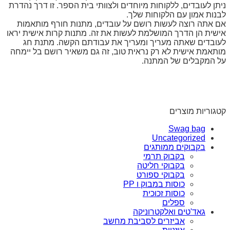
ניתן לעובדים, ללקוחות מיוחדים ולצוותי בית הספר. זו דרך נהדרת
לבנות אמון עם הלקוחות שלך.
אם אתה רוצה לעשות רושם על עובדים, מתנות חורף מותאמות
אישית הן הדרך המושלמת לעשות את זה. מתנות קרות אישית יראו
לעובדים שאתה מעריך ומעריך את עבודתם הקשה. מתנת חג
מותאמת אישית לא רק נראית טוב, זה גם משאיר רושם בל יימחה
על המקבלים של המתנה.
קטגוריות מוצרים
Swag bag
Uncategorized
בקבוקים ממותגים
בקבוק תרמי
בקבוקי חליטה
בקבוקי ספורט
כוסות במבוק ו PP
כוסות זכוכית
ספלים
גאד'טים ואלקטרוניקה
אביזרים לסביבת מחשב