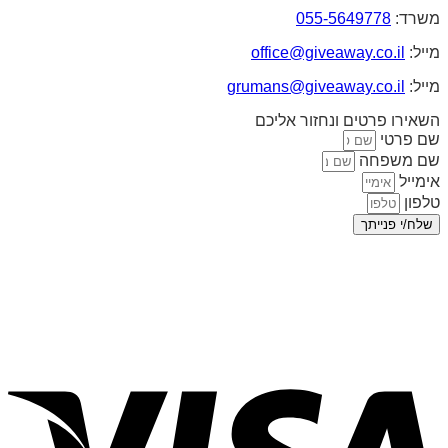
משרד:
055-5649778
מייל:
office@giveaway.co.il
מייל:
grumans@giveaway.co.il
השאירו פרטים ונחזור אליכם
שם פרטי
שם משפחה
אימייל
טלפון
שלח/י פנייתך