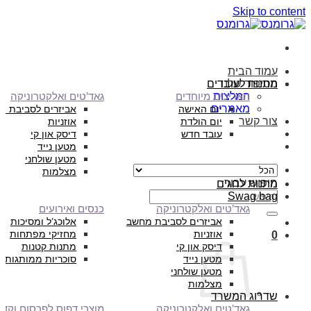
Skip to content
עמוד הבית
הסיפור שלנו
מתנות לעובדים
המלצות
תאריכים מיוחדים
גאד’טים ואלקטרוניקה
מאמרים
יום האישה
אביזרים לסביבת מ
צור קשר
יום הולדת
אוזניות
עובד חדש
דיסק און קי
מטען נייד
מטען שולחני
מצלמות
חיפוש עבור:
מתנות לחגים
Swag bag
גאד’טים ואלקטרוניקה
כנסים ואירועים
אביזרים לסביבת מחשב
אלוכג’ל ומסיכות
אוזניות
מחזיקי מפתחות
0
דיסק און קי
מתנות קטנות
מטען נייד
סוכריות ממותגות
מטען שולחני
מצלמות
שדרוג המשרד
גאד’טים ואלקטרוניקה
מוצרי דפוס לפרסום וקד”