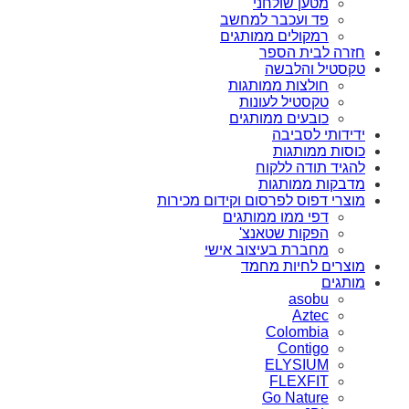
מטען שולחני
פד ועכבר למחשב
רמקולים ממותגים
חזרה לבית הספר
טקסטיל והלבשה
חולצות ממותגות
טקסטיל לעונות
כובעים ממותגים
ידידותי לסביבה
כוסות ממותגות
להגיד תודה ללקוח
מדבקות ממותגות
מוצרי דפוס לפרסום וקידום מכירות
דפי ממו ממותגים
הפקות שטאנצ'
מחברת בעיצוב אישי
מוצרים לחיות מחמד
מותגים
asobu
Aztec
Colombia
Contigo
ELYSIUM
FLEXFIT
Go Nature