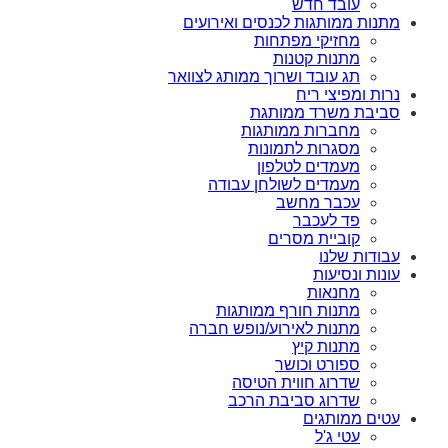
עובד חדש
מתנות ממותגות לכנסים ואירועים
מחזיקי מפתחות
מתנות קטנות
תג עובד ושרוך ממותג לצוואר
נרות ומפיצי ריח
סביבת משרד ממותגת
מחברות ממותגות
מסגרות לתמונות
מעמדים לטלפון
מעמדים לשולחן עבודה
עכבר מחשב
פד לעכבר
קוביית מסרים
עבודות שלנו
עונות ונסיעות
מחנאות
מתנות חורף ממותגות
מתנות לאירוע/נופש חברה
מתנות קיץ
ספורט וכושר
שדרוג חווית הטיסה
שדרוג סביבת הרכב
עטים ממותגים
עטי ג'ל