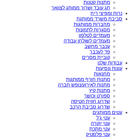
מתנות קטנות
תג עובד ושרוך ממותג לצוואר
נרות ומפיצי ריח
סביבת משרד ממותגת
מחברות ממותגות
מסגרות לתמונות
מעמדים לטלפון
מעמדים לשולחן עבודה
עכבר מחשב
פד לעכבר
קוביית מסרים
עבודות שלנו
עונות ונסיעות
מחנאות
מתנות חורף ממותגות
מתנות לאירוע/נופש חברה
מתנות קיץ
ספורט וכושר
שדרוג חווית הטיסה
שדרוג סביבת הרכב
עטים ממותגים
עטי ג'ל
עטי יוקרה
עטי מתכת
עטי פלסטיק