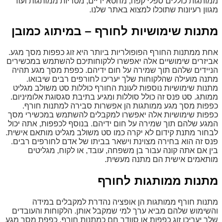
ממותגות כוללים ספלי קפה, מחטא ידיים, מטריות ממותגות ועוד
מגוון רעיונות שתוכלו למצוא באתר שלנו.
מתנות שימושיות לחורף – במיתוג כמובן
אחת ממתנות החורף הפופולריות ביותר היא זוג כפפות מסך מגע.
אביזרים שימושיים אלה יאפשרו ללקוחותיכם להשתמש במכשירים
הניידים שלהם תוך שמירה על חום ידיהם. כפפת מסך מגע תהיה
מתנה מועילה שהלקוחות שלך יעריכו לחורפים רבים שיבואו.
מתנות שימושיות נוספות לעונת החורף כוללות סט משולב מגליט
ממותג. סט פנס זה כולל סוללות ומגיע בתיבת סגסוגת אלומיניום.
כפפות מסך מגע ממותגות הן אפשרות סבירה למתנות חורף.
כפפות שימושיות אלה יאפשרו למקבלים להשתמש במכשירי מסך
המגע שלהם תוך שמירה על חום ידיהם. בנוסף לכפפות, אתה יכול
לבחור מתנת קידום לא יקרה כמו סט משולב מגליט מותאם אישית.
פנס זה הוא בחירה מצוינת וישאר בביתו של אדם לחורפים רבים.
בין אם אתה קונה עבור בן משפחה, עובד, או לקוח, מגליטים
מותאמים אישית הם מתנה מעשית.
מתנות ממותגות לחורף
מתנות חורף ממותגות הן אופציה נהדרת למקבלים במידה
והשימוש שלהם מביא ערך למי שמקבל אותן. הלקוחות והעובדים
שלך יעריכו זוג כפפות או סוודר חם כמתנות חורף. כפפת מסך מגע