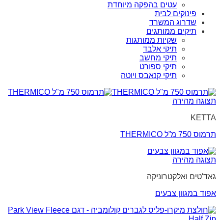
עטים בהפקה מיוחדת
פינוקים לבית
שדרוג המשרד
תיקים ממותגים
שקיות ממותגות
תיקי אלבד
תיקי מחשב
תיקי ספורט
תיקי קנאבס ויוטה
תצוגה מהירה
KETTA
תרמוס 750 מ”ל THERMICO
תצוגה מהירה
גאד'טים ואלקטרוניקה
אפוד במגוון צבעים