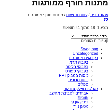
מתנות חורף ממותגות
עמוד הבית
/
עונות ונסיעות
/
מתנות חורף ממותגות
סנן
מציג 1–18 מתוך 41 תוצאות
קטגוריות מוצרים
Swag bag
Uncategorized
בקבוקים ממותגים
בקבוק תרמי
בקבוקי חליטה
בקבוקי ספורט
כוסות במבוק ו PP
כוסות זכוכית
ספלים
גאד'טים ואלקטרוניקה
אביזרים לסביבת מחשב
אוזניות
דיסק און קי
מטען נייד