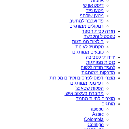
אוזניות
דיסק און קי
מטען נייד
מטען שולחני
פד ועכבר למחשב
רמקולים ממותגים
חזרה לבית הספר
טקסטיל והלבשה
חולצות ממותגות
טקסטיל לעונות
כובעים ממותגים
ידידותי לסביבה
כוסות ממותגות
להגיד תודה ללקוח
מדבקות ממותגות
מוצרי דפוס לפרסום וקידום מכירות
דפי ממו ממותגים
הפקות שטאנצ'
מחברת בעיצוב אישי
מוצרים לחיות מחמד
מותגים
asobu
Aztec
Colombia
Contigo