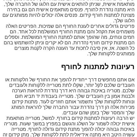
מותאמת אישית, שניתן להתאים אישית עם הלוגו של החברה שלך,
היא מתנה נהדרת לחורף. פנסים מותאמים אישית הם גם בחירה
מצוינת למתנות חורף קידום. פנסים אלה יכולים להיות ממותגים עם
הלוגו שלך.
פריטים גדולים אחרים לעונת החורף הם שמיכות. הפריטים האלה
משמחים את הקהל והם מתנת החורף המושלמת לכל אחד. הם
חמים ונוחים, מה שהופך אותם למתנת החורף המושלמת. וספלים
הם מתנות קידום חורף נהדרות. הם לא יקרים וניתן להשתמש בהם
כל השנה. אז, אין סיבה לחכות עד העונה הקרה לקנות מוצרים
ממותגים ללקוחות שלך.
רעיונות למתנות לחורף
אם אתם מחפשים דרך ייחודית להפוך את החורף של הלקוחות או
העובדים שלכם לקל יותר, שקלו לתת מטרייה ללקוחות ולעובדים
שלכם. מטריה באיכות גבוהה היא דרך נהדרת להראות הערכה
ולבנות אמון בין העובדים שלך. מטרייה בעבודת יד תביא חום
ונוחות ללקוחות שלך ותשמור אותם חוזרים לעוד. מתנות קידום
מכירות אלה הן דרך נהדרת עבור החברה שלך להראות המותג
שלך והמסר שלך בזמן שהם עובדים.
יש הרבה רעיונות למתנות קידום בחורף. למשל, מטרייה מותאמת
אישית יכולה לשמור על השלג והגשם במפרץ במשך שעות. מטריה
באיכות גבוהה יכולה להפוך מתנת קידום גדולה לחורף. מטרייה
עשויה היטב היא מתנה אידיאלית לתת ללקוחות שלך. מתן קידום זה