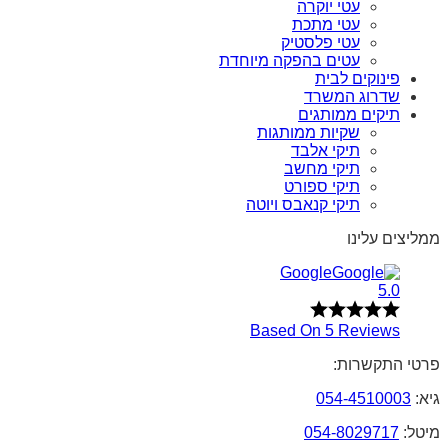
עטי יוקרה
עטי מתכת
עטי פלסטיק
עטים בהפקה מיוחדת
פינוקים לבית
שדרוג המשרד
תיקים ממותגים
שקיות ממותגות
תיקי אלבד
תיקי מחשב
תיקי ספורט
תיקי קנאבס ויוטה
ממליצים עלינו
Google
5.0
Based On 5 Reviews
פרטי התקשרות:
גיא:
054-4510003
מיטל:
054-8029717