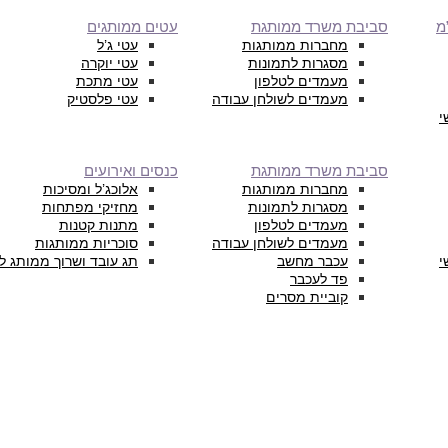
מ
סביבת משרד ממותגת
עטים ממותגים
מחברות ממותגות
עטי ג’ל
מסגרות לתמונות
עטי יוקרה
מעמדים לטלפון
עטי מתכת
מעמדים לשולחן עבודה
עטי פלסטיק
י
סביבת משרד ממותגת
כנסים ואירועים
מחברות ממותגות
אלוכג’ל ומסיכות
מסגרות לתמונות
מחזיקי מפתחות
מעמדים לטלפון
מתנות קטנות
מעמדים לשולחן עבודה
סוכריות ממותגות
י
עכבר מחשב
תג עובד ושרוך ממותג ל
פד לעכבר
קוביית מסרים