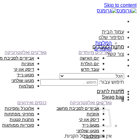
Skip to content
עמוד הבית
הסיפור שלנו
המלצות
מתנות לעובדים
מאמרים
תאריכים מיוחדים
גאד’טים ואלקטרוניקה
צור קשר
יום האישה
אביזרים לסביבת מ
יום הולדת
אוזניות
עובד חדש
דיסק און קי
מטען נייד
מטען שולחני
חיפוש עבור:
מצלמות
מתנות לחגים
Swag bag
0
גאד’טים ואלקטרוניקה
כנסים ואירועים
אביזרים לסביבת מחשב
אלוכג’ל ומסיכות
אוזניות
מחזיקי מפתחות
דיסק און קי
מתנות קטנות
מטען נייד
סוכריות ממותגות
מטען שולחני
אין מוצרים בסל הקניות.
מצלמות