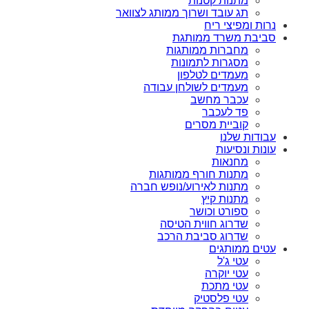
מתנות קטנות
תג עובד ושרוך ממותג לצוואר
נרות ומפיצי ריח
סביבת משרד ממותגת
מחברות ממותגות
מסגרות לתמונות
מעמדים לטלפון
מעמדים לשולחן עבודה
עכבר מחשב
פד לעכבר
קוביית מסרים
עבודות שלנו
עונות ונסיעות
מחנאות
מתנות חורף ממותגות
מתנות לאירוע/נופש חברה
מתנות קיץ
ספורט וכושר
שדרוג חווית הטיסה
שדרוג סביבת הרכב
עטים ממותגים
עטי ג'ל
עטי יוקרה
עטי מתכת
עטי פלסטיק