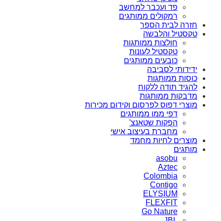
פד ועכבר למחשב
רמקולים ממותגים
חזרה לבית הספר
טקסטיל והלבשה
חולצות ממותגות
טקסטיל לעונות
כובעים ממותגים
ידידותי לסביבה
כוסות ממותגות
להגיד תודה ללקוח
מדבקות ממותגות
מוצרי דפוס לפרסום וקידום מכירות
דפי ממו ממותגים
הפקות שטאנצ'
מחברת בעיצוב אישי
מוצרים לחיות מחמד
מותגים
asobu
Aztec
Colombia
Contigo
ELYSIUM
FLEXFIT
Go Nature
JBL