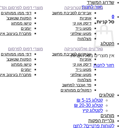
שדרוג המשרד
חזור לחנות
גאד’טים ואלקטרוניקה
מוצרי דפוס לפרסום וקד”
אביזרים לסביבת מחשב
דפי ממו ממותגים
0
אוזניות
הפקות שטאנצ’
סל קניות
דיסק און קי
טישו ממתוג
מטען נייד
יומנים
מטען שולחני
מחברת בעיצוב איש
מצלמות
הקטלוג
גאד’טים ואלקטרוניקה
מוצרי דפוס לפרסום
אביזרים לסביבת מחשב
דפי ממו ממותגים
אין מוצרים בסל הקניות.
אוזניות
הפקות שטאנצ’
דיסק און קי
טישו ממתוג
חזור לחנות
מטען נייד
יומנים
מטען שולחני
מחברת בעיצוב איש
מצלמות
פד ועכבר למחשב
רמקולים ממותגים
קטלוגים
קטלוג 5-15 ₪
קטלוג 20-30 ₪
לקטלוג קיץ
מותגים
גלריית הפקות
לקוחות פרטיים? לחצו