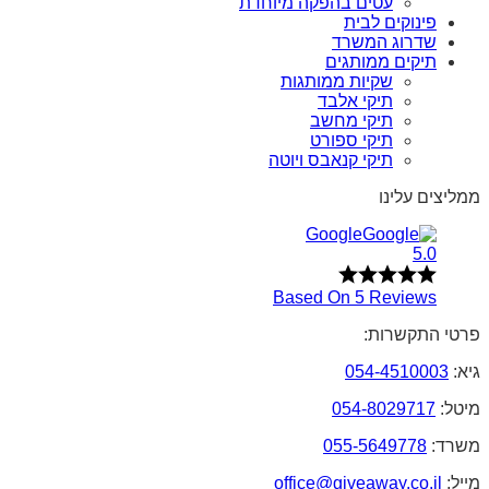
עטים בהפקה מיוחדת
פינוקים לבית
שדרוג המשרד
תיקים ממותגים
שקיות ממותגות
תיקי אלבד
תיקי מחשב
תיקי ספורט
תיקי קנאבס ויוטה
ממליצים עלינו
Google
5.0
Based On 5 Reviews
פרטי התקשרות:
גיא:
054-4510003
מיטל:
054-8029717
משרד:
055-5649778
מייל:
office@giveaway.co.il