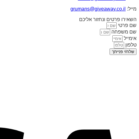
מייל:
grumans@giveaway.co.il
השאירו פרטים ונחזור אליכם
שם פרטי
שם משפחה
אימייל
טלפון
שלח/י פנייתך