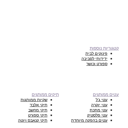
קטגוריות נוספות
פינוקים לבית
ידידותי לסביבה
ספורט וכושר
עטים ממותגים
תיקים ממותגים
עטי ג’ל
שקיות ממותגות
עטי יוקרה
תיקי אלבד
עטי מתכת
תיקי מחשב
עטי פלסטיק
תיקי ספורט
עטים בהפקה מיוחדת
תיקי קנאבס ויוטה