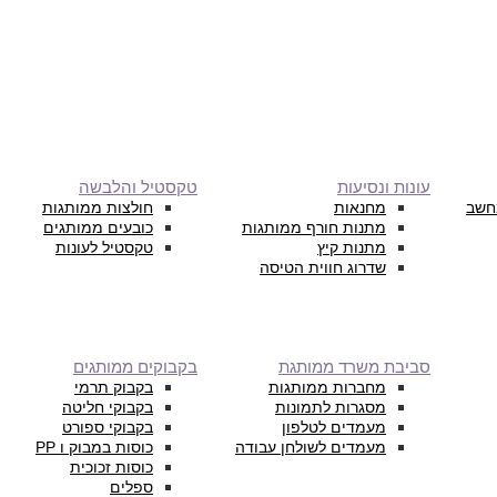
עונות ונסיעות
טקסטיל והלבשה
חשב
מחנאות
חולצות ממותגות
מתנות חורף ממותגות
כובעים ממותגים
מתנות קיץ
טקסטיל לעונות
שדרוג חווית הטיסה
סביבת משרד ממותגת
בקבוקים ממותגים
מחברות ממותגות
בקבוק תרמי
מסגרות לתמונות
בקבוקי חליטה
מעמדים לטלפון
בקבוקי ספורט
מעמדים לשולחן עבודה
כוסות במבוק ו PP
כוסות זכוכית
ספלים