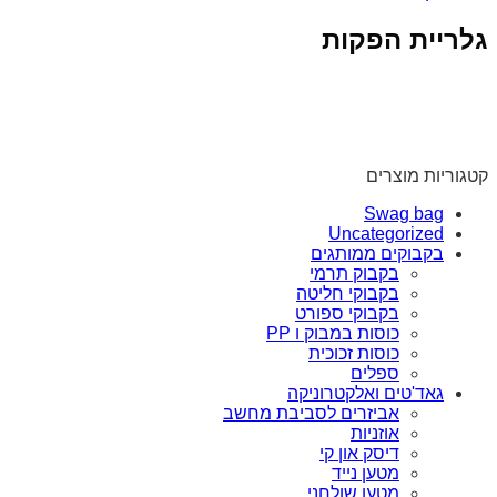
גלריית הפקות
קטגוריות מוצרים
Swag bag
Uncategorized
בקבוקים ממותגים
בקבוק תרמי
בקבוקי חליטה
בקבוקי ספורט
כוסות במבוק ו PP
כוסות זכוכית
ספלים
גאד'טים ואלקטרוניקה
אביזרים לסביבת מחשב
אוזניות
דיסק און קי
מטען נייד
מטען שולחני