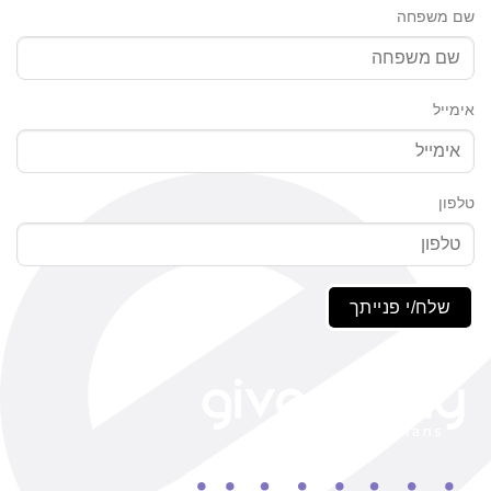
שם משפחה
אימייל
טלפון
שלח/י פנייתך